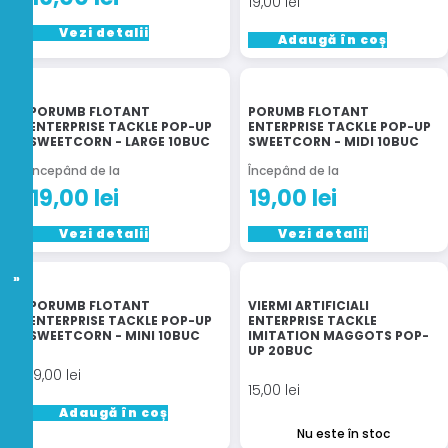
19,00
lei
Acest
Vezi detalii
Adaugă în coș
produs
are
mai
PORUMB FLOTANT
PORUMB FLOTANT
multe
ENTERPRISE TACKLE POP-UP
ENTERPRISE TACKLE POP-UP
variații.
SWEETCORN - LARGE 10BUC
SWEETCORN - MIDI 10BUC
Opțiunile
Începând de la
Începând de la
pot
19,00
lei
19,00
lei
fi
alese
Acest
Acest
Vezi detalii
Vezi detalii
în
produs
produs
pagina
are
are
produsului.
mai
mai
PORUMB FLOTANT
VIERMI ARTIFICIALI
multe
multe
ENTERPRISE TACKLE POP-UP
ENTERPRISE TACKLE
SWEETCORN - MINI 10BUC
IMITATION MAGGOTS POP-
variații.
variații.
UP 20BUC
Opțiunile
Opțiunile
19,00
lei
pot
pot
15,00
lei
fi
fi
Adaugă în coș
alese
alese
Nu este în stoc