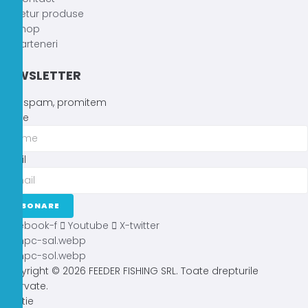
Retur produse
Shop
Parteneri
NEWSLETTER
Fără spam, promitem
Nume
Email
ABONARE
Facebook-f
Youtube
X-twitter
Copyright © 2026 FEEDER FISHING SRL. Toate drepturile
rezervate.
Atentie