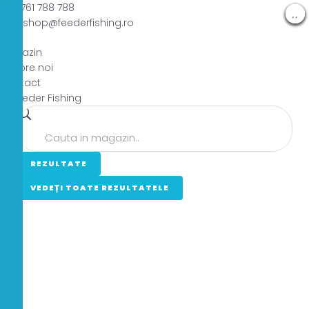
Skip
0761 788 788
to
shop@feederfishing.ro
content
Magazin
Despre noi
Contact
Search
...
REZULTATE
VEDEȚI TOATE REZULTATELE
0
0