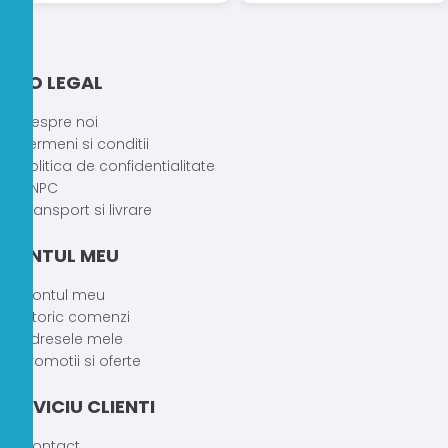
în
în
pagina
pagina
produsului.
produsului.
INFO LEGAL
Despre noi
Termeni si conditii
Politica de confidentialitate
ANPC
Transport si livrare
CONTUL MEU
Contul meu
Istoric comenzi
Adresele mele
Promotii si oferte
SERVICIU CLIENTI
Contact