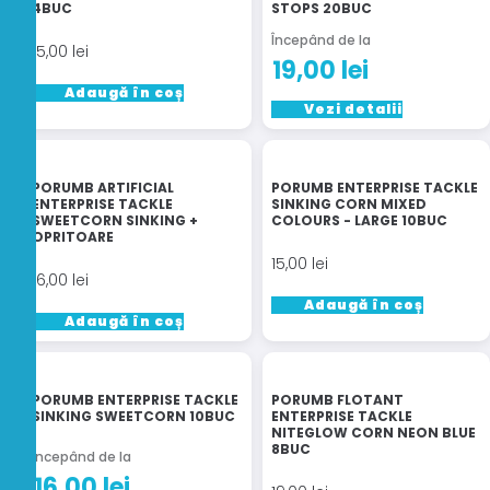
4BUC
STOPS 20BUC
Începând de la
15,00
lei
19,00
lei
Adaugă în coș
Acest
Vezi detalii
produs
are
mai
PORUMB ARTIFICIAL
PORUMB ENTERPRISE TACKLE
multe
ENTERPRISE TACKLE
SINKING CORN MIXED
SWEETCORN SINKING +
COLOURS - LARGE 10BUC
variații.
OPRITOARE
Opțiunile
15,00
lei
pot
16,00
lei
fi
Adaugă în coș
Adaugă în coș
alese
în
pagina
produsului.
PORUMB ENTERPRISE TACKLE
PORUMB FLOTANT
SINKING SWEETCORN 10BUC
ENTERPRISE TACKLE
NITEGLOW CORN NEON BLUE
8BUC
Începând de la
16,00
lei