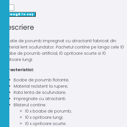
Cantitate
PORUMB
Adaugă în coș
ARTIFICIAL
Descriere
ENTERPRISE
TACKLE
SWEETCORN
Imitatie de porumb impregnat cu atractanti fabricat din
SINKING
material lent scufundator. Pachetul contine pe langa cele 10
+
boabe de porumb artificial, 10 opritoare scurte si 10
OPRITOARE
opritoare lungi.
Caracteristici:
Boabe de porumb flotante;
Material rezistent la rupere;
Rata lenta de scufundare;
Impregnate cu atractanti.
Blisterul contine:
10 x boabe de porumb;
10 x opritoare lungi;
10 x opritoare scurte.