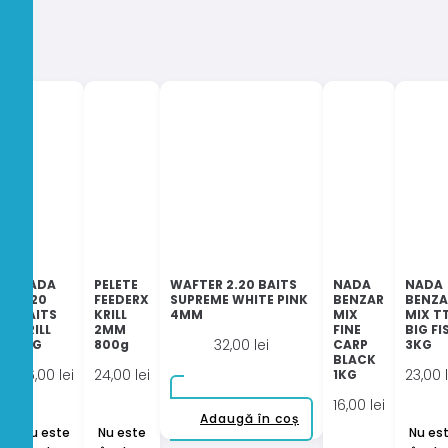
NADA
PELETE
WAFTER 2.20 BAITS
NADA
NADA
2.20
FEEDERX
SUPREME WHITE PINK
BENZAR
BENZA
BAITS
KRILL
4MM
MIX
MIX T
KRILL
2MM
FINE
BIG FI
32,00
lei
1KG
800g
CARP
3KG
BLACK
26,00
lei
24,00
lei
23,00
1KG
16,00
lei
Adaugă în coș
Nu este
Nu este
Nu es