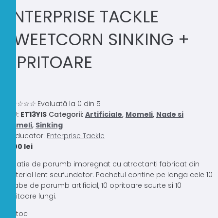
ENTERPRISE TACKLE
SWEETCORN SINKING +
OPRITOARE
0.0
☆
☆
☆
☆
☆
Evaluată la 0 din 5
SKU:
ET13YIS
Categorii:
Artificiale
,
Momeli
,
Nade si
momeli
,
Sinking
Producator:
Enterprise Tackle
16,00
lei
Imitatie de porumb impregnat cu atractanti fabricat din
material lent scufundator. Pachetul contine pe langa cele 10
boabe de porumb artificial, 10 opritoare scurte si 10
opritoare lungi.
În stoc