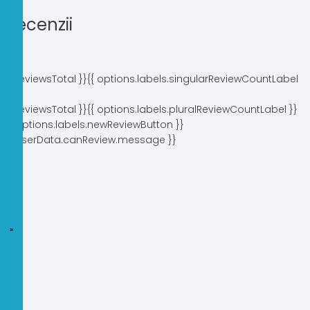
Recenzii
{{ reviewsTotal }}
{{ options.labels.singularReviewCountLabel
}}
{{ reviewsTotal }}
{{ options.labels.pluralReviewCountLabel }}
{{ options.labels.newReviewButton }}
{{ userData.canReview.message }}