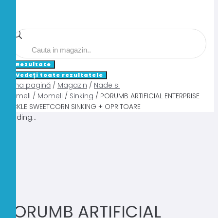
Search
...
Rezultate
Vedeți toate rezultatele
Prima pagină
/
Magazin
/
Nade si
momeli
/
Momeli
/
Sinking
/ PORUMB ARTIFICIAL ENTERPRISE
TACKLE SWEETCORN SINKING + OPRITOARE
Loading...
PORUMB ARTIFICIAL