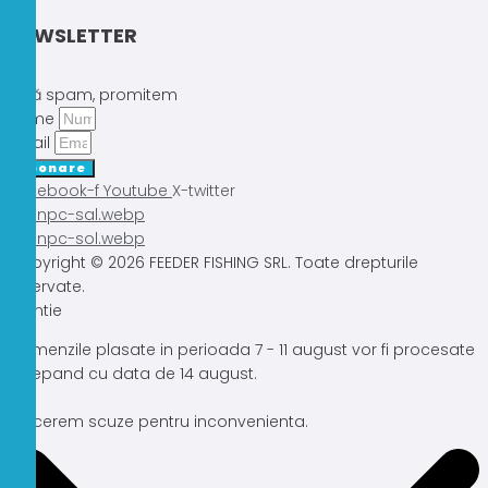
NEWSLETTER
Fără spam, promitem
Nume
Email
Abonare
Facebook-f
Youtube
X-twitter
Copyright © 2026 FEEDER FISHING SRL. Toate drepturile
rezervate.
Atentie
Comenzile plasate in perioada 7 - 11 august vor fi procesate
incepand cu data de 14 august.
Ne cerem scuze pentru inconvenienta.