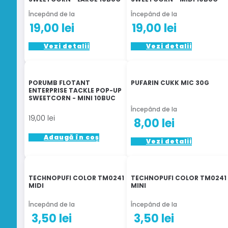
Opțiunile
Începând de la
Începând de la
pot
19,00
lei
19,00
lei
fi
alese
Acest
Acest
Vezi detalii
Vezi detalii
în
produs
produs
pagina
are
are
produsului.
mai
mai
PORUMB FLOTANT
PUFARIN CUKK MIC 30G
multe
multe
ENTERPRISE TACKLE POP-UP
SWEETCORN - MINI 10BUC
variații.
variații.
Începând de la
Opțiunile
Opțiunile
19,00
lei
8,00
lei
pot
pot
fi
fi
Adaugă în coș
Acest
Vezi detalii
alese
alese
produs
în
în
are
pagina
pagina
mai
TECHNOPUFI COLOR TM0241
TECHNOPUFI COLOR TM0241
produsului.
produsului
multe
MIDI
MINI
variații.
Începând de la
Începând de la
Opțiunile
3,50
lei
3,50
lei
pot