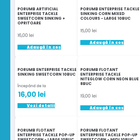
mai
PORUMB ARTIFICIAL
PORUMB ENTERPRISE TACKLE
multe
ENTERPRISE TACKLE
SINKING CORN MIXED
SWEETCORN SINKING +
COLOURS - LARGE 10BUC
variații.
OPRITOARE
Opțiunile
15,00
lei
pot
16,00
lei
fi
Adaugă în coș
Adaugă în coș
alese
în
pagina
produsului
PORUMB ENTERPRISE TACKLE
PORUMB FLOTANT
SINKING SWEETCORN 10BUC
ENTERPRISE TACKLE
NITEGLOW CORN NEON BLUE
8BUC
Începând de la
16,00
lei
19,00
lei
Acest
Vezi detalii
Adaugă în coș
produs
are
mai
PORUMB FLOTANT
PORUMB FLOTANT
multe
ENTERPRISE TACKLE POP-UP
ENTERPRISE TACKLE POP-UP
variații.
SWEETCORN - LARGE 10BUC
SWEETCORN - MIDI 10BUC