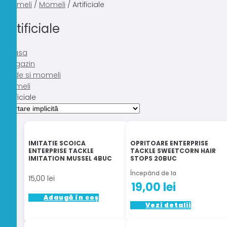
momeli
/
Momeli
/ Artificiale
Artificiale
Acasa
Magazin
Nade si momeli
Momeli
Artificiale
IMITATIE SCOICA
OPRITOARE ENTERPRISE
ENTERPRISE TACKLE
TACKLE SWEETCORN HAIR
IMITATION MUSSEL 4BUC
STOPS 20BUC
Începând de la
15,00
lei
19,00
lei
Adaugă în coș
Acest
Vezi detalii
produs
are