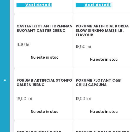
fi
Acest
Acest
Vezi detalii
Vezi detalii
alese
produs
produs
în
are
are
pagina
mai
mai
CASTERI FLOTANTI DRENNAN
PORUMB ARTIFICIAL KORDA
produsului
multe
multe
BUOYANT CASTER 28BUC
SLOW SINKING MAIZE I.B.
FLAVOUR
variații.
variații.
Opțiunile
Opțiunile
11,00
lei
18,50
lei
pot
pot
fi
fi
Nu este în stoc
Nu este în stoc
alese
alese
în
în
pagina
pagina
PORUMB ARTIFICIAL STONFO
PORUMB FLOTANT C&B
produsului.
produsului
GALBEN 15BUC
CHILLI CAPSUNA
16,00
lei
13,00
lei
Nu este în stoc
Nu este în stoc