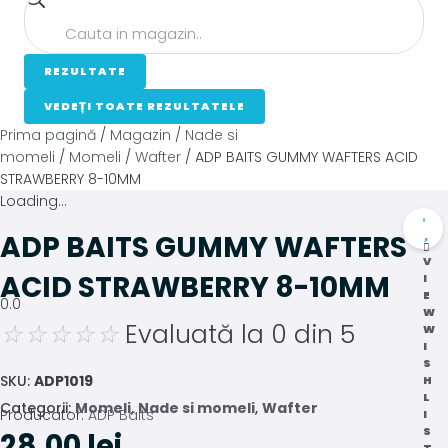
...
REZULTATE
VEDEȚI TOATE REZULTATELE
Prima pagină
/
Magazin
/
Nade si
momeli
/
Momeli
/
Wafter
/ ADP BAITS GUMMY WAFTERS ACID
STRAWBERRY 8-10MM
Loading...
ADP BAITS GUMMY WAFTERS
V
ACID STRAWBERRY 8-10MM
I
E
0.0
W
☆
☆
☆
☆
☆
Evaluată la 0 din 5
W
I
S
SKU:
ADP1019
H
L
Categorii:
Momeli
,
Nade si momeli
,
Wafter
Producator:
ADP Baits
I
S
28,00
lei