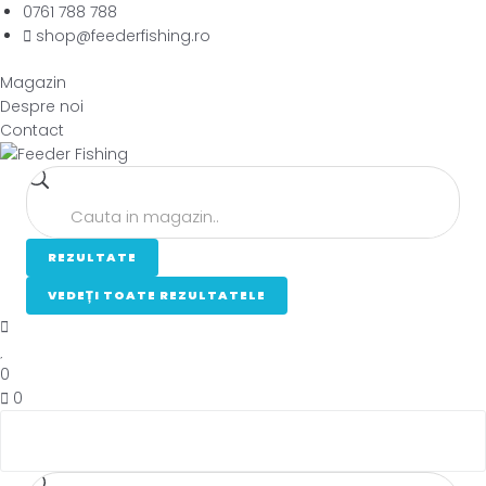
Skip
0761 788 788
to
shop@feederfishing.ro
content
Magazin
Despre noi
Contact
Search
...
REZULTATE
VEDEȚI TOATE REZULTATELE
0
0
Search