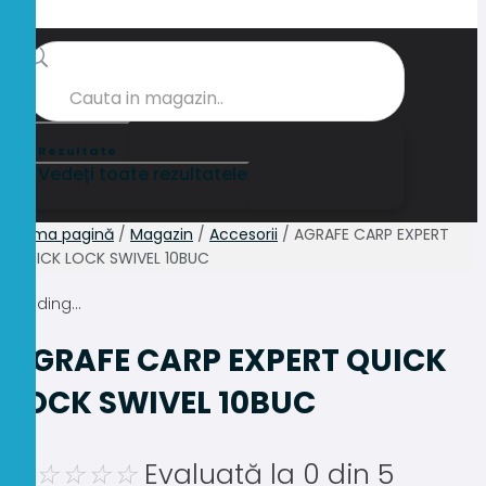
0
Search
...
Rezultate
Vedeți toate rezultatele
Prima pagină
/
Magazin
/
Accesorii
/ AGRAFE CARP EXPERT
QUICK LOCK SWIVEL 10BUC
Loading...
AGRAFE CARP EXPERT QUICK
LOCK SWIVEL 10BUC
0.0
☆
☆
☆
☆
☆
Evaluată la 0 din 5