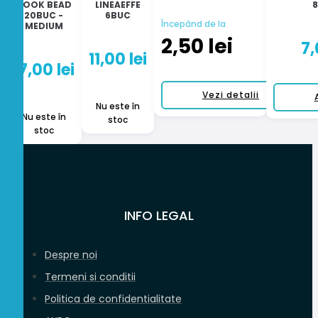
HOOK BEAD
LINEAEFFE
20BUC -
6BUC
Începând de la
MEDIUM
2,50
lei
7
11,00
lei
17,00
lei
Vezi detalii
Nu este în
Acest
Nu este în
stoc
stoc
produs
are
mai
multe
variații.
Opțiunile
INFO LEGAL
pot
fi
Despre noi
alese
în
Termeni si conditii
pagina
Politica de confidentialitate
produsului.