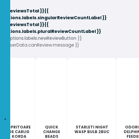
{{ reviewsTotal }}
{{
options.labels.singularReviewCountLabel }}
{{ reviewsTotal }}
{{
options.labels.pluralReviewCountLabel }}
{{ options.labels.newReviewButton }}
{{ userData.canReview.message }}
OPRITOARE
QUICK
STARLETI NIGHT
ODORI
DE CARLIG
CHANGE
WASP BULB 2BUC
DELPHI
KORDA
BEADS
FEEDE