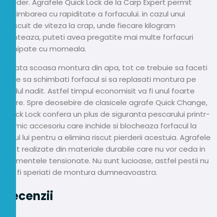
feeder. Agrafele Quick Lock de la Carp Expert permit
schimbarea cu rapiditate a forfacului. in cazul unui
pescuit de viteza la crap, unde fiecare kilogram
conteaza, puteti avea pregatite mai multe forfacuri
echipate cu momeala.
Odata scoasa montura din apa, tot ce trebuie sa faceti
este sa schimbati forfacul si sa replasati montura pe
vadul nadit. Astfel timpul economisit va fi unul foarte
mare. Spre deosebire de clasicele agrafe Quick Change,
Quick Lock confera un plus de siguranta pescarului printr-
un mic accesoriu care inchide si blocheaza forfacul la
locul lui pentru a elimina riscut pierderii acestuia. Agrafele
sunt realizate din materiale durabile care nu vor ceda in
momentele tensionate. Nu sunt lucioase, astfel pestii nu
vor fi speriati de montura dumneavoastra.
Recenzii