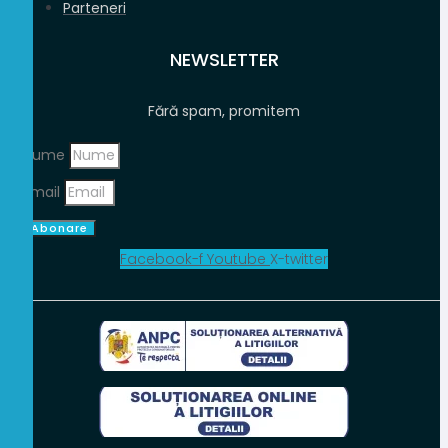
Parteneri
NEWSLETTER
Fără spam, promitem
Nume
Email
Abonare
Facebook-f
Youtube
X-twitter