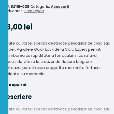
SKU:
82119-038
Categorie:
Accesorii
Producator:
Carp Expert
23,00
lei
Agrafe cu vartej special destinate pescarilor de crap sau
feeder. Agrafele Quick Lock de la Carp Expert permit
schimbarea cu rapiditate a forfacului. in cazul unui
pescuit de viteza la crap, unde fiecare kilogram
conteaza, puteti avea pregatite mai multe forfacuri
echipate cu momeala.
Stoc epuizat
Descriere
Agrafe cu vartej special destinate pescarilor de crap sau