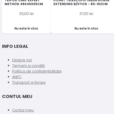
TRIPOD CARP EXPERT
PICHET TELESCOPIC LEEDA ROGUE
METHOD 48X46X55CM
EXTENDING B/STICK - 80-152CM
93,00
lei
37,00
lei
Nu este în stoc
Nu este în stoc
INFO LEGAL
Despre noi
Termeni si conditii
Politica de confidentialitate
ANPC
Transport si livrare
CONTUL MEU
Contul meu