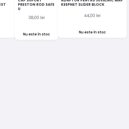
I
CAP SUPORT
ADAPTOR PENTRU JUVELNIC MAP
EST
PRESTON ROD SAFE
KEEPNET SLIDER BLOCK
U
44,00
lei
38,00
lei
Nu este în stoc
Nu este în stoc