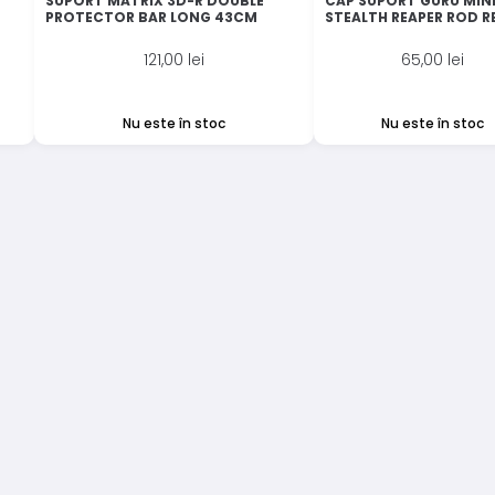
SUPORT MATRIX 3D-R DOUBLE
CAP SUPORT GURU MIN
PROTECTOR BAR LONG 43CM
STEALTH REAPER ROD R
121,00
lei
65,00
lei
Nu este în stoc
Nu este în stoc