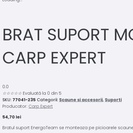
BRAT SUPORT M
CARP EXPERT
0.0
☆
☆
☆
☆
☆
Evaluată la 0 din 5
SKU:
77041-235
Categorii:
Scaune si accesorii
,
Suporti
Producator:
Carp Expert
54,70
lei
Bratul suport EnergoTeam se monteaza pe picioarele scaunelor