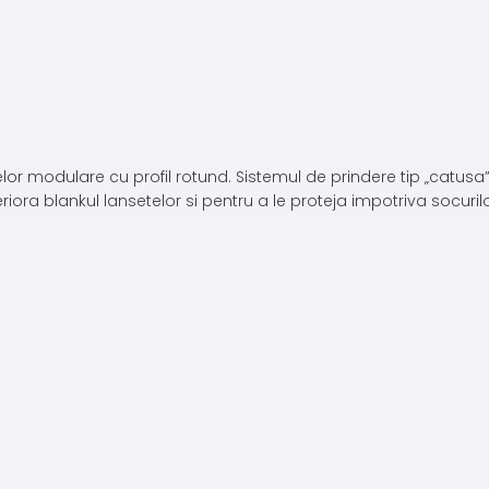
 modulare cu profil rotund. Sistemul de prindere tip „catusa” 
iora blankul lansetelor si pentru a le proteja impotriva socuri