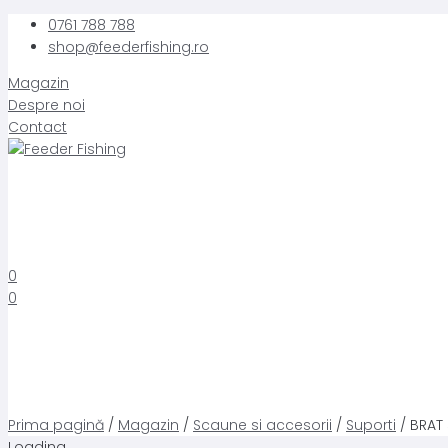
Skip
0761 788 788
to
shop@feederfishing.ro
content
Magazin
Despre noi
Contact
0
0
Prima pagină
/
Magazin
/
Scaune si accesorii
/
Suporti
/ BRAT
Loading...