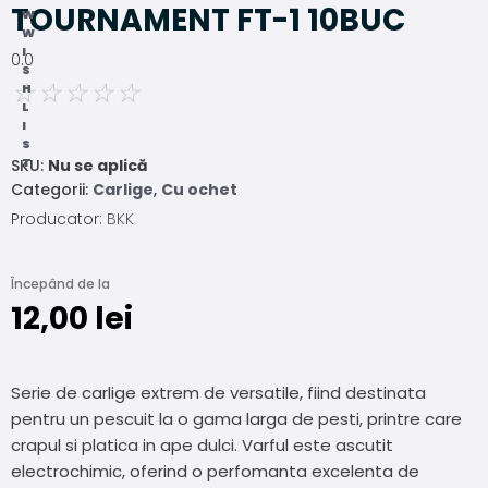
TOURNAMENT FT-1 10BUC
W
W
I
0.0
S
☆
☆
☆
☆
☆
H
L
I
S
T
SKU:
Nu se aplică
Categorii:
Carlige
,
Cu ochet
Producator:
BKK
Începând de la
12,00
lei
Serie de carlige extrem de versatile, fiind destinata
pentru un pescuit la o gama larga de pesti, printre care
crapul si platica in ape dulci. Varful este ascutit
electrochimic, oferind o perfomanta excelenta de