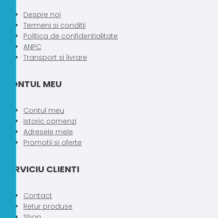
variații.
Despre noi
Opțiunile
Termeni si conditii
pot
Politica de confidentialitate
fi
ANPC
alese
Transport si livrare
în
pagina
CONTUL MEU
produsului.
Contul meu
Istoric comenzi
Adresele mele
Promotii si oferte
SERVICIU CLIENTI
Contact
Retur produse
Shop