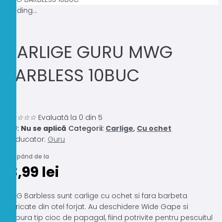
Loading...
CARLIGE GURU MWG
BARBLESS 10BUC
0.0
☆
☆
☆
☆
☆
Evaluată la 0 din 5
SKU:
Nu se aplică
Categorii:
Carlige
,
Cu ochet
Producator:
Guru
Începând de la
13,99
lei
MWG Barbless sunt carlige cu ochet si fara barbeta
fabricate din otel forjat. Au deschidere Wide Gape si
curbura tip cioc de papagal, fiind potrivite pentru pescuitul