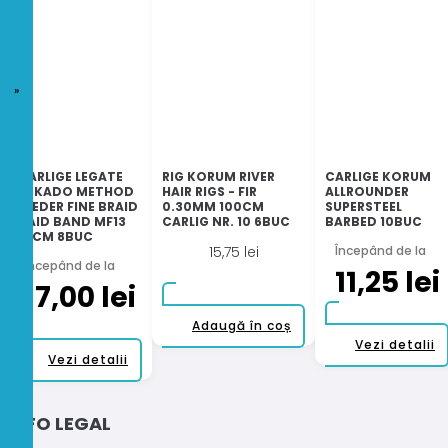
CARLIGE LEGATE
RIG KORUM RIVER
CARLIGE KORUM
MIKADO METHOD
HAIR RIGS - FIR
ALLROUNDER
FEEDER FINE BRAID
0.30MM 100CM
SUPERSTEEL
BAID BAND MF13
CARLIG NR. 10 6BUC
BARBED 10BUC
10CM 8BUC
15,75
lei
Începând de la
Începând de la
11,25
lei
17,00
lei
Adaugă în coș
Vezi detalii
Acest
Vezi detalii
produs
are
INFO LEGAL
mai
multe