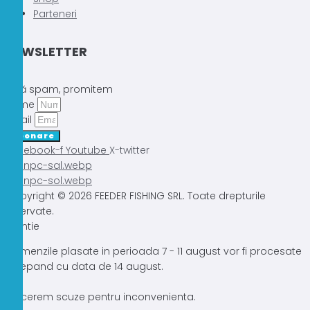
Parteneri
NEWSLETTER
Fără spam, promitem
Nume
Email
Abonare
Facebook-f
Youtube
X-twitter
Copyright © 2026 FEEDER FISHING SRL. Toate drepturile
rezervate.
Atentie
Comenzile plasate in perioada 7 - 11 august vor fi procesate
incepand cu data de 14 august.
Ne cerem scuze pentru inconvenienta.