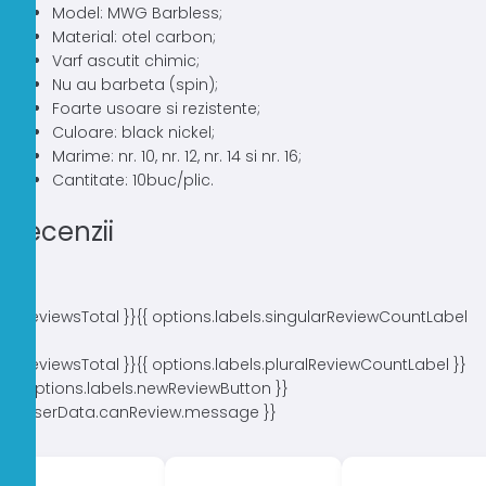
Model: MWG Barbless;
Material: otel carbon;
Varf ascutit chimic;
Nu au barbeta (spin);
Foarte usoare si rezistente;
Culoare: black nickel;
Marime: nr. 10, nr. 12, nr. 14 si nr. 16;
Cantitate: 10buc/plic.
Recenzii
{{ reviewsTotal }}
{{ options.labels.singularReviewCountLabel
}}
{{ reviewsTotal }}
{{ options.labels.pluralReviewCountLabel }}
{{ options.labels.newReviewButton }}
{{ userData.canReview.message }}