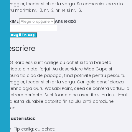
la waggler, feeder si chiar la varga. Se comercializeaza in
patru marimi: nr. 10, nr. 12, nr. 14 si nr. 16.
MARIME
Anulează
Cantitate
CARLIGE
Adaugă în coș
GURU
Descriere
MWG
BARBLESS
10BUC
MWG Barbless sunt carlige cu ochet si fara barbeta
fabricate din otel forjat. Au deschidere Wide Gape si
curbura tip cioc de papagal, fiind potrivite pentru pescuitul
la waggler, feeder si chiar la varga. Carligele beneficieaza
de tehnologia Guru Wasabi Point, ceea ce confera varfului o
penetrare perfecta. Sunt foarte bine ascutite si nu in ultimul
rand extra-durabile datorita finisajului anti-coroziune
aplicat.
Caracteristici:
Tip carlig: cu ochet;