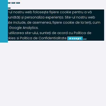
Site-ul nostru web folosește fișiere cookie pentru a vă
îmbunătăți și personaliza experiența. Site-ul nostru web
poate include, de asemenea, fișiere cookie de la terți, cum
ar fi Google Analytics.
Prin utilizarea site-ului, sunteți de acord cu Politica de
Cookies si Politica de Confidentialitate.
Accept