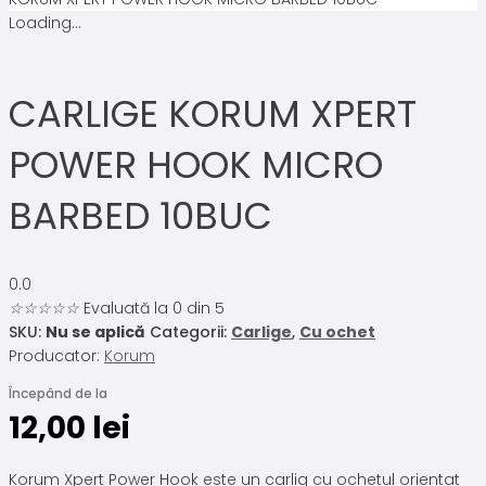
Loading...
CARLIGE KORUM XPERT
POWER HOOK MICRO
BARBED 10BUC
0.0
☆
☆
☆
☆
☆
Evaluată la 0 din 5
SKU:
Nu se aplică
Categorii:
Carlige
,
Cu ochet
Producator:
Korum
Începând de la
12,00
lei
Korum Xpert Power Hook este un carlig cu ochetul orientat