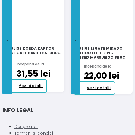
multe
variații.
variații.
Opțiunile
Opțiunile
pot
pot
fi
fi
alese
alese
în
în
pagina
pagina
CARLIGE KORDA KAPTOR
CARLIGE LEGATE MIKADO
produsului.
WIDE GAPE BARBLESS 10BUC
METHOD FEEDER RIG
produsulu
BARBED MARSUEIGO 8BUC
Începând de la
Începând de la
31,55
lei
22,00
lei
Acest
Vezi detalii
Acest
Vezi detalii
produs
produs
are
are
mai
mai
INFO LEGAL
multe
multe
variații.
variații.
Opțiunile
Despre noi
Opțiunile
pot
Termeni si conditii
pot