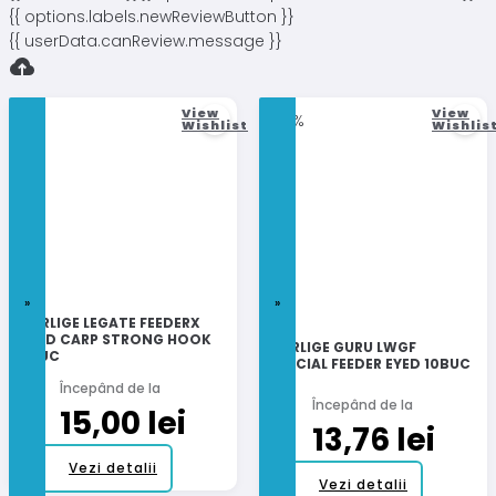
{{ options.labels.newReviewButton }}
{{ userData.canReview.message }}
View
View
-19%
Wishlist
Wishlis
CARLIGE LEGATE FEEDERX
WILD CARP STRONG HOOK
CARLIGE GURU LWGF
3BUC
SPECIAL FEEDER EYED 10BUC
Începând de la
Începând de la
15,00
lei
13,76
lei
Acest
Vezi detalii
Acest
Vezi detalii
produs