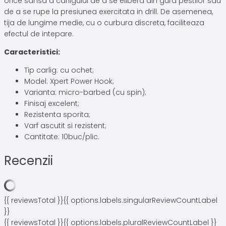
orice sansa a carligului de a se elibera din gura pestilor sau
de a se rupe la presiunea exercitata in drill. De asemenea,
tija de lungime medie, cu o curbura discreta, faciliteaza
efectul de intepare.
Caracteristici:
Tip carlig: cu ochet;
Model: Xpert Power Hook;
Varianta: micro-barbed (cu spin);
Finisaj excelent;
Rezistenta sporita;
Varf ascutit si rezistent;
Cantitate: 10buc/plic.
Recenzii
{{ reviewsTotal }}
{{ options.labels.singularReviewCountLabel
}}
{{ reviewsTotal }}
{{ options.labels.pluralReviewCountLabel }}