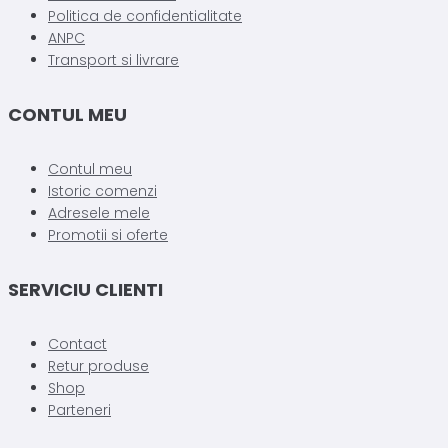
fi
Politica de confidentialitate
fi
alese
ANPC
alese
în
Transport si livrare
în
pagina
pagina
produsului.
produsulu
CONTUL MEU
Contul meu
Istoric comenzi
Adresele mele
Promotii si oferte
SERVICIU CLIENTI
Contact
Retur produse
Shop
Parteneri