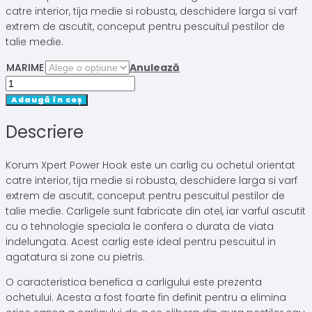
catre interior, tija medie si robusta, deschidere larga si varf
extrem de ascutit, conceput pentru pescuitul pestilor de
talie medie.
MARIME
Anulează
Cantitate
CARLIGE
Adaugă în coș
KORUM
Descriere
XPERT
POWER
HOOK
Korum Xpert Power Hook este un carlig cu ochetul orientat
MICRO
catre interior, tija medie si robusta, deschidere larga si varf
BARBED
extrem de ascutit, conceput pentru pescuitul pestilor de
10BUC
talie medie. Carligele sunt fabricate din otel, iar varful ascutit
cu o tehnologie speciala le confera o durata de viata
indelungata. Acest carlig este ideal pentru pescuitul in
agatatura si zone cu pietris.
O caracteristica benefica a carligului este prezenta
ochetului. Acesta a fost foarte fin definit pentru a elimina