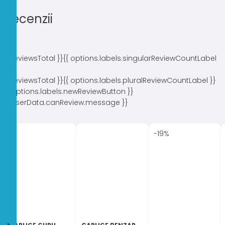
Recenzii
{{ reviewsTotal }}
{{ options.labels.singularReviewCountLabel
}}
{{ reviewsTotal }}
{{ options.labels.pluralReviewCountLabel }}
{{ options.labels.newReviewButton }}
{{ userData.canReview.message }}
-19%