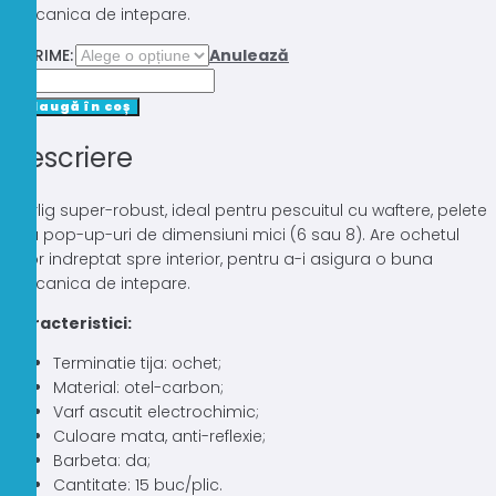
mecanica de intepare.
MARIME:
Anulează
Cantitate
CARLIGE
Adaugă în coș
TRABUCCO
Descriere
SPECIMEN
XS
15BUC
Carlig super-robust, ideal pentru pescuitul cu waftere, pelete
sau pop-up-uri de dimensiuni mici (6 sau 8). Are ochetul
usor indreptat spre interior, pentru a-i asigura o buna
mecanica de intepare.
Caracteristici:
Terminatie tija: ochet;
Material: otel-carbon;
Varf ascutit electrochimic;
Culoare mata, anti-reflexie;
Barbeta: da;
Cantitate: 15 buc/plic.