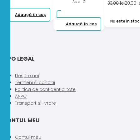
7,00
lei
Prețul
Prețul
33,00
lei
20,00
l
inițial
curent
Adaugă în coș
a
este:
Nu este în stoc
fost:
20,00 le
Adaugă în coș
33,00 le
INFO LEGAL
Despre noi
Termeni si conditii
Politica de confidentialitate
ANPC
Transport si livrare
CONTUL MEU
Contul meu