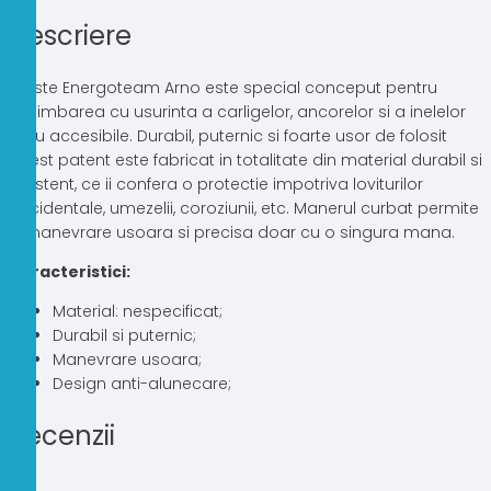
Descriere
Cleste Energoteam Arno este special conceput pentru
schimbarea cu usurinta a carligelor, ancorelor si a inelelor
greu accesibile. Durabil, puternic si foarte usor de folosit
acest patent este fabricat in totalitate din material durabil si
rezistent, ce ii confera o protectie impotriva loviturilor
accidentale, umezelii, coroziunii, etc. Manerul curbat permite
o manevrare usoara si precisa doar cu o singura mana.
Caracteristici:
Material: nespecificat;
Durabil si puternic;
Manevrare usoara;
Design anti-alunecare;
Recenzii