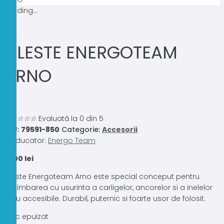
Loading...
CLESTE ENERGOTEAM
ARNO
0.0
☆
☆
☆
☆
☆
Evaluată la 0 din 5
SKU:
79591-850
Categorie:
Accesorii
Producator:
Energo Team
21,00
lei
Cleste Energoteam Arno este special conceput pentru
schimbarea cu usurinta a carligelor, ancorelor si a inelelor
greu accesibile. Durabil, puternic si foarte usor de folosit.
Stoc epuizat