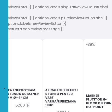
{{ reviewsTotal }}
{{ options.labels.singularReviewCountLabel
}}
{{ reviewsTotal }}
{{ options.labels.pluralReviewCountLabel }}
{{ options.labels.newReviewButton }}
{{ userData.canReview.message }}
-39%
SITA ENERGOTEAM
APICALE SUPER ELITE
ROTUNDA CU MANER
STONFO PENTRU
MARKER
3MM Ø=44CM
VARF
PLUTITOR H-
VARGA/RUBEZIANA
BLOCK DELPHIN
52,00
lei
1BUC
HOTPOINT