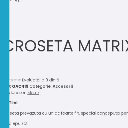
CROSETA MATRIX
0.0
☆
☆
☆
☆
☆
Evaluată la 0 din 5
SKU:
GAC419
Categorie:
Accesorii
Producator:
Matrix
15,71
lei
Croseta prevazuta cu un ac foarte fin, special conceputa pentr
Stoc epuizat