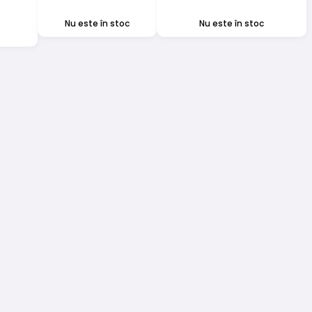
Nu este în stoc
Nu este în stoc
t
us
e
ii.
nile
e
na
sului.