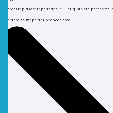
Atentie
Comenzile plasate in perioada 7 - 11 august vor fi procesate
Ne cerem scuze pentru inconvenienta.