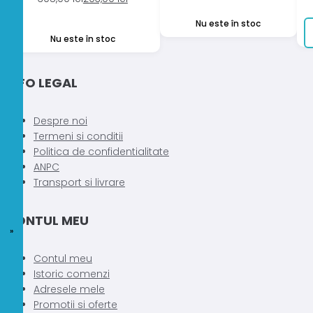
inițial
curent
Nu este în stoc
a
este:
Nu este în stoc
fost:
203,00 lei.
305,00 lei.
INFO LEGAL
Despre noi
Termeni si conditii
Politica de confidentialitate
ANPC
Transport si livrare
CONTUL MEU
Contul meu
Istoric comenzi
Adresele mele
Promotii si oferte