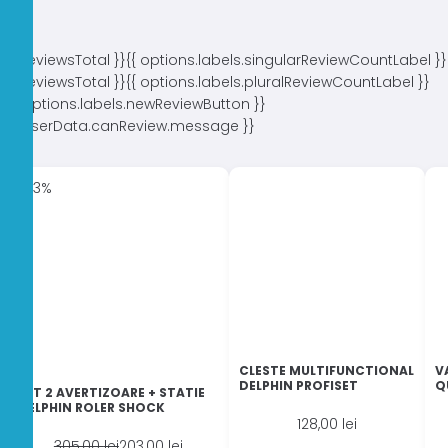
{{ reviewsTotal }}
{{ options.labels.singularReviewCountLabel }}
{{ reviewsTotal }}
{{ options.labels.pluralReviewCountLabel }}
{{ options.labels.newReviewButton }}
{{ userData.canReview.message }}
-33%
CLESTE MULTIFUNCTIONAL
V
DELPHIN PROFISET
Q
SET 2 AVERTIZOARE + STATIE
DELPHIN ROLER SHOCK
128,00
lei
Prețul
Prețul
305,00
lei
203,00
lei