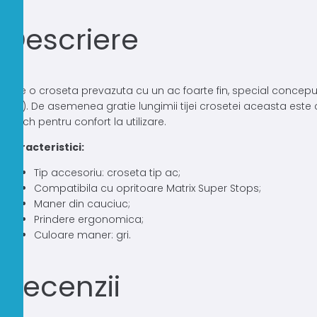
Descriere
Este o croseta prevazuta cu un ac foarte fin, special conceput
etc). De asemenea gratie lungimii tijei crosetei aceasta este
touch pentru confort la utilizare.
Caracteristici:
Tip accesoriu: croseta tip ac;
Compatibila cu opritoare Matrix Super Stops;
Maner din cauciuc;
Prindere ergonomica;
Culoare maner: gri.
Recenzii