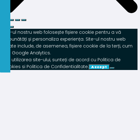
Site-ul nostru web folosește fișiere cookie pentru a vă
îmbunătăți și personaliza experiența. Site-ul nostru web
poate include, de asemenea, fișiere cookie de la terți, cum
ar fi Google Analytics.
Prin utilizarea site-ului, sunteți de acord cu Politica de
Cookies si Politica de Confidentialitate.
Accept