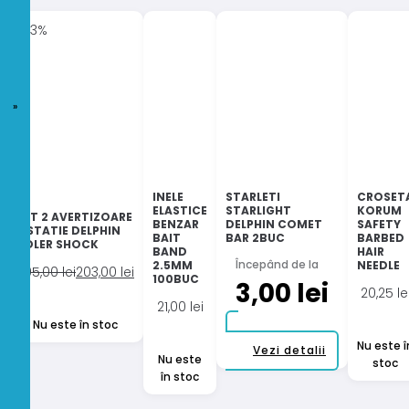
-33%
INELE
STARLETI
CROSET
ELASTICE
STARLIGHT
KORUM
SET 2 AVERTIZOARE
BENZAR
DELPHIN COMET
SAFETY
+ STATIE DELPHIN
BAIT
BAR 2BUC
BARBED
ROLER SHOCK
BAND
HAIR
Începând de la
2.5MM
NEEDLE
Prețul
Prețul
305,00
lei
203,00
lei
100BUC
3,00
lei
inițial
curent
20,25
le
21,00
lei
a
este:
Nu este în stoc
fost:
203,00 lei.
Nu este î
Acest
305,00 lei.
Vezi detalii
Nu este
stoc
produs
în stoc
are