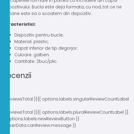
din capetele formate in partea cu inchidere din capul
dispozitivului. Bucla este deja formata, cu nod, tot ce ne
ramane este sa o scoatem din dispozitiv.
Caracteristici:
Dispozitiv pentru bucle;
Material: plastic;
Capat inferior de tip degorjor;
Culoare: galben;
Cantitate: 2buc/plic.
Recenzii
{{ reviewsTotal }}
{{ options.labels.singularReviewCountLabel
}}
{{ reviewsTotal }}
{{ options.labels.pluralReviewCountLabel }}
{{ options.labels.newReviewButton }}
{{ userData.canReview.message }}