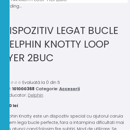
Loading...
DISPOZITIV LEGAT BUCLE
DELPHIN KNOTTY LOOP
TYER 2BUC
0.0
☆
☆
☆
☆
☆
Evaluată la 0 din 5
SKU:
101000368
Categorie:
Accesorii
Producator:
Delphin
8,00
lei
Delphin Knotty este un dispozitiv special cu ajutorul caruia
putem lega bucle perfecte, fara a intampina dificultati mai
ales atunci cand folosim fire subtiri. Mod de utilizare: Se