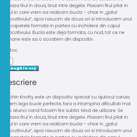
aliniaza firul in doua, tinut intre degete. Plasam firul pliat in
locul in care vrem sa realizam bucla – chiar in „gatul
dispozitivului”, apoi rasucim de doua ori si introducem unul
din capetele formate in partea cu inchidere din capul
dispozitivului. Bucla este deja formata, cu nod, tot ce ne
ramane este sa o scoatem din dispozitiv.
În stoc
Cantitate
DISPOZITIV
Adaugă în coș
LEGAT
Descriere
BUCLE
DELPHIN
KNOTTY
Delphin Knotty este un dispozitiv special cu ajutorul caruia
LOOP
putem lega bucle perfecte, fara a intampina dificultati mai
TYER
ales atunci cand folosim fire subtiri. Mod de utilizare: Se
2BUC
aliniaza firul in doua, tinut intre degete. Plasam firul pliat in
locul in care vrem sa realizam bucla – chiar in „gatul
dispozitivului”, apoi rasucim de doua ori si introducem unul