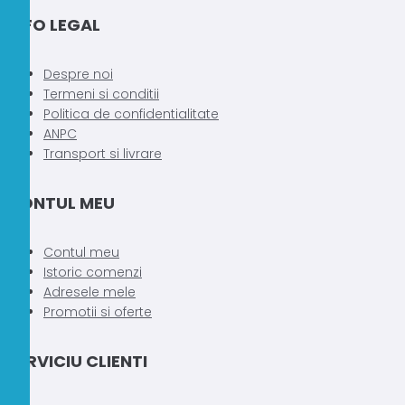
mai
multe
INFO LEGAL
variații.
Opțiunile
Despre noi
pot
Termeni si conditii
fi
Politica de confidentialitate
alese
ANPC
în
Transport si livrare
pagina
produsului
CONTUL MEU
Contul meu
Istoric comenzi
Adresele mele
Promotii si oferte
SERVICIU CLIENTI