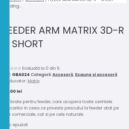
Loading...
FEEDER ARM MATRIX 3D-R
– SHORT
0.0
☆
☆
☆
☆
☆
Evaluată la 0 din 5
SKU:
GBA024
Categorii:
Accesorii
,
Scaune si accesorii
Producator:
Matrix
175,00
lei
Trei brate pentru feeder, care acopera toate cerintele
pescarilor in ceea ce priveste pescuitul la feeder atat pe
ape comerciale, cat si pe cele naturale.
Stoc epuizat