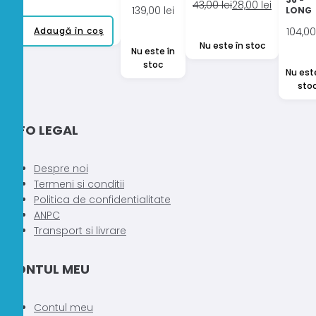
Prețul
Prețul
43,00
lei
28,00
lei
139,00
lei
LONG
inițial
curent
Adaugă în coș
104,0
a
este:
Nu este în stoc
fost:
28,00 lei.
Nu este în
stoc
43,00 lei.
Nu est
sto
INFO LEGAL
Despre noi
Termeni si conditii
Politica de confidentialitate
ANPC
Transport si livrare
CONTUL MEU
Contul meu