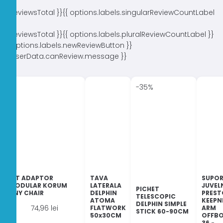
{{ reviewsTotal }}
{{ options.labels.singularReviewCountLabel
}}
{{ reviewsTotal }}
{{ options.labels.pluralReviewCountLabel }}
{{ options.labels.newReviewButton }}
{{ userData.canReview.message }}
-35%
KIT ADAPTOR
TAVA
SUPO
MODULAR KORUM
LATERALA
JUVEL
PICHET
ANY CHAIR
DELPHIN
PRES
TELESCOPIC
ATOMA
KEEPN
DELPHIN SIMPLE
74,96
lei
FLATWORK
ARM
STICK 60-90CM
50x30CM
OFFB
36 -