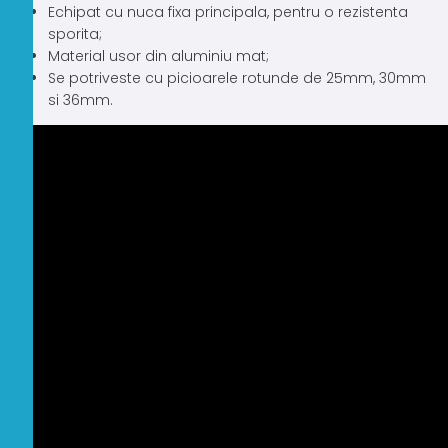
Echipat cu nuca fixa principala, pentru o rezistenta
sporita;
Material usor din aluminiu mat;
Se potriveste cu picioarele rotunde de 25mm, 30mm
si 36mm.