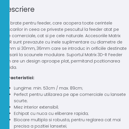
Descriere
Trei brate pentru feeder, care acopera toate cerintele
pescarilor in ceea ce priveste pescuitul la feeder atat pe
ape comerciale, cat si pe cele naturale. Accesoriile Matrix
3D-R sunt prevazute cu inele suplimentare cu diametre de
25mm si 30mm, 36mm care se introduc in orificiile destinate
atasarii la scaunele modulare. Suportul Matrix 3D-R Feeder
Arm are un design aproape plat, permitand pozitionarea
rapida.
Caracteristici:
Lungime: min. 53cm / max. 89cm;
Perfect pentru utilizarea pe ape comerciale cu lansete
scurte;
Miez interior extensibil;
Echipat cu nuca cu eliberare rapida;
Blocare multipla si robusta, pentru reglarea cat mai
precisa a pozitiei lansetei;