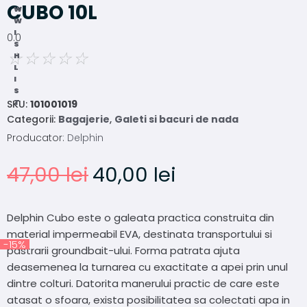
CUBO 10L
W
W
I
0.0
S
☆
☆
☆
☆
☆
H
L
I
S
T
SKU:
101001019
Categorii:
Bagajerie
,
Galeti si bacuri de nada
Producator:
Delphin
47,00
lei
40,00
lei
Delphin Cubo este o galeata practica construita din
material impermeabil EVA, destinata transportului si
-15%
pastrarii groundbait-ului. Forma patrata ajuta
deasemenea la turnarea cu exactitate a apei prin unul
dintre colturi. Datorita manerului practic de care este
atasat o sfoara, exista posibilitatea sa colectati apa in