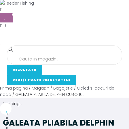
0
0
REZULTATE
VEDEȚI TOATE REZULTATELE
Prima pagină
/
Magazin
/
Bagajerie
/
Galeti si bacuri de
nada
/ GALEATA PLIABILA DELPHIN CUBO 10L
Loading...
V
GALEATA PLIABILA DELPHIN
I
E