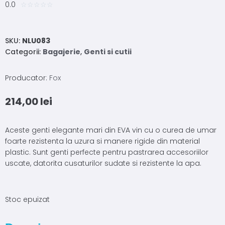
0.0
☆
☆
☆
☆
☆
SKU:
NLU083
Categorii:
Bagajerie
,
Genti si cutii
Producator:
Fox
214,00
lei
Aceste genti elegante mari din EVA vin cu o curea de umar
foarte rezistenta la uzura si manere rigide din material
plastic. Sunt genti perfecte pentru pastrarea accesoriilor
uscate, datorita cusaturilor sudate si rezistente la apa.
Stoc epuizat