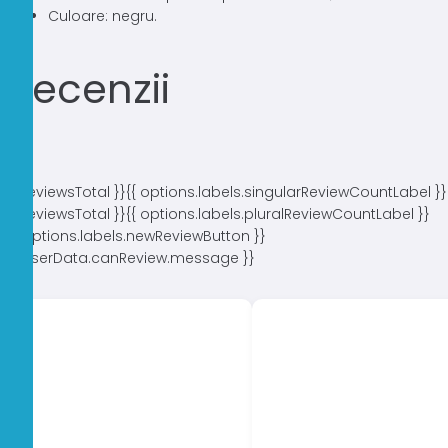
Culoare: negru.
Recenzii
{{ reviewsTotal }}
{{ options.labels.singularReviewCountLabel }}
{{ reviewsTotal }}
{{ options.labels.pluralReviewCountLabel }}
{{ options.labels.newReviewButton }}
{{ userData.canReview.message }}