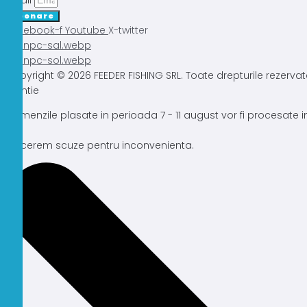
Email
Abonare
Facebook-f
Youtube
X-twitter
Copyright © 2026 FEEDER FISHING SRL. Toate drepturile rezervat
Atentie
Comenzile plasate in perioada 7 - 11 august vor fi procesate
Ne cerem scuze pentru inconvenienta.