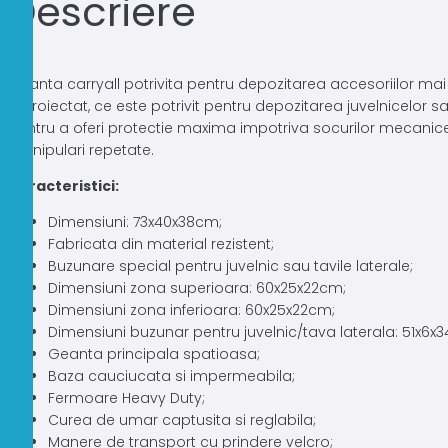
Descriere
Geanta carryall potrivita pentru depozitarea accesoriilor mai l
reproiectat, ce este potrivit pentru depozitarea juvelnicelor sau
pentru a oferi protectie maxima impotriva socurilor mecanice s
manipulari repetate.
Caracteristici:
Dimensiuni: 73x40x38cm;
Fabricata din material rezistent;
Buzunare special pentru juvelnic sau tavile laterale;
Dimensiuni zona superioara: 60x25x22cm;
Dimensiuni zona inferioara: 60x25x22cm;
Dimensiuni buzunar pentru juvelnic/tava laterala: 51x6x
Geanta principala spatioasa;
Baza cauciucata si impermeabila;
Fermoare Heavy Duty;
Curea de umar captusita si reglabila;
Manere de transport cu prindere velcro;