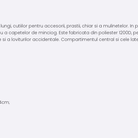
ungi, cutiilor pentru accesorii, prastii, chiar si a mulinetelor.
 a capetelor de minciog. Este fabricata din poliester 1200D, peret
i a loviturilor accidentale. Compartimentul central si cele lat
34cm;