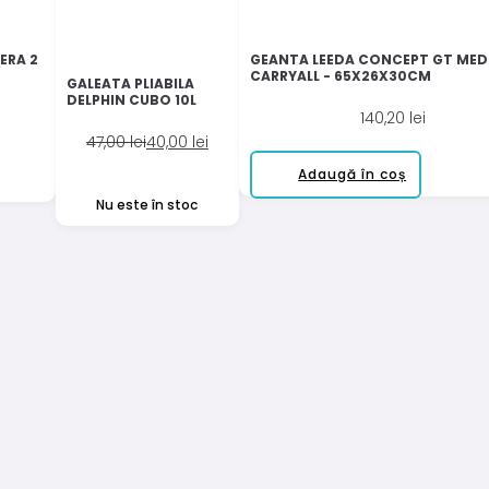
ERA 2
GEANTA LEEDA CONCEPT GT MED
CARRYALL - 65X26X30CM
GALEATA PLIABILA
DELPHIN CUBO 10L
140,20
lei
Prețul
Prețul
47,00
lei
40,00
lei
inițial
curent
Adaugă în coș
a
este:
Nu este în stoc
fost:
40,00 lei.
47,00 lei.