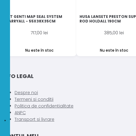
SET GENTI MAP SEAL SYSTEM
HUSA LANSETE PRESTON SUP
CARRYALL - 55X38X35CM
ROD HOLDALL 190CM
717,00
lei
385,00
lei
Nu este în stoc
Nu este în stoc
INFO LEGAL
Despre noi
Termeni si conditii
Politica de confidentialitate
ANPC
Transport si livrare
CONTUL MEU