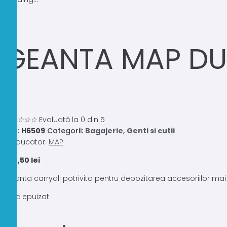
GEANTA MAP DU
0.0
☆
☆
☆
☆
☆
Evaluată la 0 din 5
SKU:
H6509
Categorii:
Bagajerie
,
Genti si cutii
Producator:
MAP
268,50
lei
Geanta carryall potrivita pentru depozitarea accesoriilor mai lu
Stoc epuizat