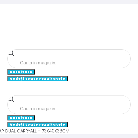
Search
...
Rezultate
Vedeți toate rezultatele
Search
...
Rezultate
Vedeți toate rezultatele
AP DUAL CARRYALL – 73X40X38CM