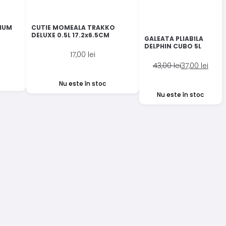
IUM
CUTIE MOMEALA TRAKKO
DELUXE 0.5L 17.2x6.5CM
GALEATA PLIABILA
DELPHIN CUBO 5L
17,00
lei
Prețul
Prețul
43,00
lei
37,00
lei
inițial
curent
Nu este în stoc
a
este:
Nu este în stoc
fost:
37,00 lei.
43,00 lei.