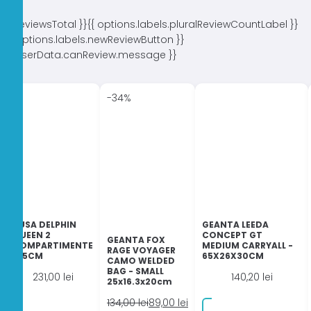
}}
{{ reviewsTotal }}
{{ options.labels.pluralReviewCountLabel }}
{{ options.labels.newReviewButton }}
{{ userData.canReview.message }}
-34%
HUSA DELPHIN
GEANTA LEEDA
QUEEN 2
CONCEPT GT
GEANTA FOX
COMPARTIMENTE
MEDIUM CARRYALL -
RAGE VOYAGER
145CM
65X26X30CM
CAMO WELDED
BAG - SMALL
231,00
lei
140,20
lei
25x16.3x20cm
Prețul
Prețul
134,00
lei
89,00
lei