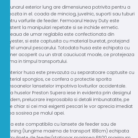
Buzunarul exterior lung are dimensiunea potrivita pentru a
depozita in el: coada de minciog, juvelnic, suporti sau tuburi
pentru varfurile de feeder. Fermoarul Heavy Duty este
rezistent la manipulari repetate si se inchide ermetic.
Cureaua de umar reglabila este confectionata din
polyester, si este captusita cu material buretat, protejand
astfel umarul pescarului. Totodata husa este echipata cu
maner acoperit cu un strat cauciucat moale, ce protejeaza
palma in timpul transportului.
In interior husa este prevazuta cu separatoare captusite cu
material spongios, ce confera o protectie sporita
tronsoanelor lansetelor impotriva loviturilor accidentale.
Seria huselor Preston Supera iese in evidenta prin designul
modern, prelucrare ireprosabila si detalii imbunatatite, pe
care chiar si cei mai exigenti pescari le vor aprecia imediat
dupa sosirea pe malul apei.
Husa este compatibila cu lansete de feeder sau de
spinning (lungime maxima de transport 188cm) echipata
cu mulinete de feeder/stationar marimea 6500 maximum.