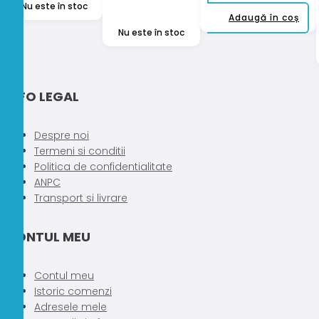
inițial
curent
Nu este în stoc
Adaugă în coș
a
este:
Nu este în stoc
fost:
89,00 lei.
134,00 lei.
INFO LEGAL
Despre noi
Termeni si conditii
Politica de confidentialitate
ANPC
Transport si livrare
CONTUL MEU
Contul meu
Istoric comenzi
Adresele mele