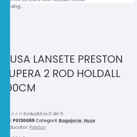
Loading...
HUSA LANSETE PRESTON
SUPERA 2 ROD HOLDALL
190CM
0.0
☆
☆
☆
☆
☆
Evaluată la 0 din 5
SKU:
P0130069
Categorii:
Bagajerie
,
Huse
Producator:
Preston