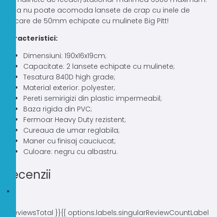
Husa nu poate acomoda lansete de crap cu inele de
plecare de 50mm echipate cu mulinete Big Pitt!
Caracteristici:
Dimensiuni: 190x16x19cm;
Capacitate: 2 lansete echipate cu mulinete;
Tesatura 840D high grade;
Material exterior: polyester;
Pereti semirigizi din plastic impermeabil;
Baza rigida din PVC;
Fermoar Heavy Duty rezistent;
Cureaua de umar reglabila;
Maner cu finisaj cauciucat;
Culoare: negru cu albastru.
Recenzii
{{ reviewsTotal }}
{{ options.labels.singularReviewCountLabel