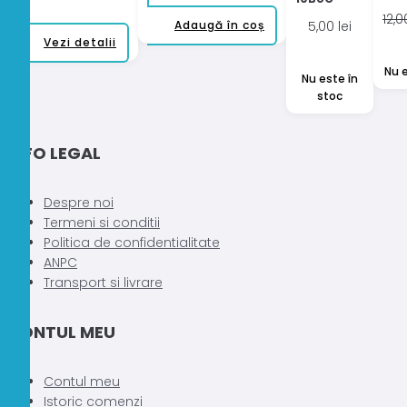
12,
Adaugă în coș
5,00
lei
Acest
Vezi detalii
produs
Nu e
Nu este în
are
stoc
mai
multe
variații.
INFO LEGAL
Opțiunile
pot
fi
Despre noi
alese
Termeni si conditii
în
Politica de confidentialitate
pagina
ANPC
produsului.
Transport si livrare
CONTUL MEU
Contul meu
Istoric comenzi