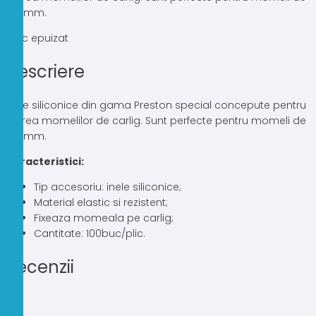
4-5mm.
Stoc epuizat
Descriere
Inele siliconice din gama Preston special concepute pentru
fixarea momelilor de carlig. Sunt perfecte pentru momeli de
4-5mm.
Caracteristici:
Tip accesoriu: inele siliconice;
Material elastic si rezistent;
Fixeaza momeala pe carlig;
Cantitate: 100buc/plic.
Recenzii