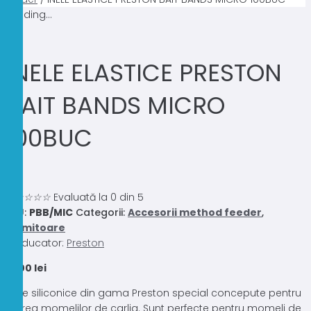
Loading...
INELE ELASTICE PRESTON
BAIT BANDS MICRO
100BUC
0.0
☆
☆
☆
☆
☆
Evaluată la 0 din 5
SKU:
PBB/MIC
Categorii:
Accesorii method feeder
,
Momitoare
Producator:
Preston
15,00
lei
Inele siliconice din gama Preston special concepute pentru
fixarea momelilor de carlig. Sunt perfecte pentru momeli de