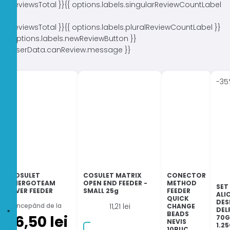
{{ reviewsTotal }}
{{ options.labels.singularReviewCountLabel
}}
{{ reviewsTotal }}
{{ options.labels.pluralReviewCountLabel }}
{{ options.labels.newReviewButton }}
{{ userData.canReview.message }}
-35
COSULET
COSULET MATRIX
CONECTOR
ENERGOTEAM
OPEN END FEEDER -
METHOD
SET
RIVER FEEDER
SMALL 25g
FEEDER
ALI
QUICK
DES
Începând de la
11,21
lei
CHANGE
DEL
BEADS
6,50
lei
70G
NEVIS
1.2
10BUC