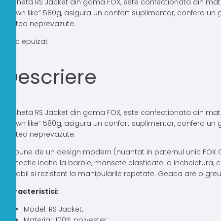
Jacheta RS Jacket din gama FOX, este confectionata din materia
a
este:
„Down like” 580g, asigura un confort suplimentar, confera un gr
fost:
388,00 lei.
meteo neprevazute.
494,96 lei.
Stoc epuizat
Descriere
Jacheta RS Jacket din gama FOX, este confectionata din materia
„Down like” 580g, asigura un confort suplimentar, confera un gr
meteo neprevazute.
Dispune de un design modern (nuantat in paternul unic FOX Ca
protectie inalta la barbie, mansete elasticate la incheietura, 
durabil si rezistent la manipularile repetate. Geaca are o gre
Caracteristici:
Model: RS Jacket;
Material: 100% polyester;