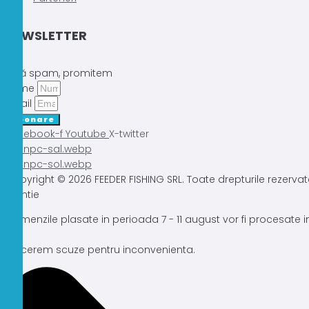
NEWSLETTER
Fără spam, promitem
Nume
Email
Abonare
Facebook-f
Youtube
X-twitter
Copyright © 2026 FEEDER FISHING SRL. Toate drepturile rezervat
Atentie
Comenzile plasate in perioada 7 - 11 august vor fi procesate
Ne cerem scuze pentru inconvenienta.