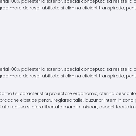
l 100% poliester la exterior, special conceputa sa reziste la c
ad mare de respirabilitate si elimina eficient transpiratia, pent
l 100% poliester la exterior, special conceputa sa reziste la c
ad mare de respirabilitate si elimina eficient transpiratia, pent
mo) si caracteristici proiectate ergonomic, oferind pescarilor
cordoane elastice pentru reglarea taliei, buzunar intern in zona p
utate redusa si ofera libertate mare in miscari, aspect foarte i