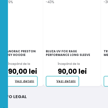
-59%
-43%
-3
HANORAC PRESTON
BLUZA UV FOX RAGE
TR
GREY HOODIE
PERFORMANCE LONG SLEEVE
ME
Începând de la
Începând de la
90,00
lei
90,00
lei
Acest
Acest
Vezi detalii
Vezi detalii
produs
produs
are
are
INFO LEGAL
mai
mai
multe
multe
variații.
variații.