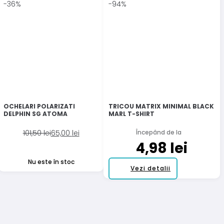
-36%
-94%
OCHELARI POLARIZATI
TRICOU MATRIX MINIMAL BLACK
DELPHIN SG ATOMA
MARL T-SHIRT
Prețul
Prețul
101,50
lei
65,00
lei
Începând de la
inițial
curent
4,98
lei
a
este:
Nu este în stoc
fost:
65,00 lei.
Acest
Vezi detalii
101,50 lei.
produs
are
mai
multe
variații.