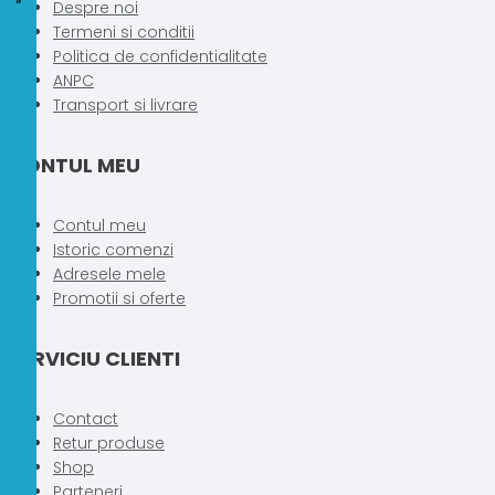
Despre noi
Opțiunile
Opțiunile
Termeni si conditii
pot
pot
Politica de confidentialitate
fi
fi
ANPC
alese
alese
Transport si livrare
în
în
pagina
pagina
CONTUL MEU
produsului.
produsului.
Contul meu
Istoric comenzi
Adresele mele
Promotii si oferte
SERVICIU CLIENTI
Contact
Retur produse
Shop
Parteneri