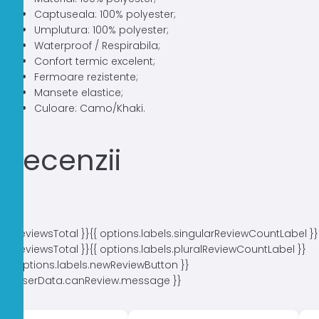
Captuseala: 100% polyester;
Umplutura: 100% polyester;
Waterproof / Respirabila;
Confort termic excelent;
Fermoare rezistente;
Mansete elastice;
Culoare: Camo/Khaki.
Recenzii
{{ reviewsTotal }}
{{ options.labels.singularReviewCountLabel }}
{{ reviewsTotal }}
{{ options.labels.pluralReviewCountLabel }}
{{ options.labels.newReviewButton }}
{{ userData.canReview.message }}