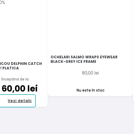
0%
OCHELARI SALMO WRAPS EYEWEAR
BLACK-GREY ICE FRAME
ICOU DELPHIN CATCH
! PLATICA
80,00
lei
Începând de la
60,00
lei
Nu este în stoc
Acest
Vezi detalii
produs
are
mai
multe
variații.