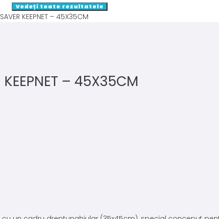
Vedeți toate rezultatele
 SAVER KEEPNET – 45X35CM
R KEEPNET – 45X35CM
 cu un cadru dreptunghiular (35x45cm), special conceput pentr