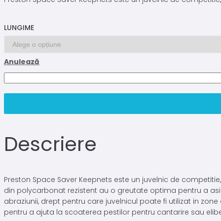
LUNGIME
Anulează
Cantitate
JUVELNIC
PRESTON
SPACE
SAVER
KEEPNET
Descriere
-
45X35CM
Preston Space Saver Keepnets este un juvelnic de competitie, 
din polycarbonat rezistent au o greutate optima pentru a asigu
abraziunii, drept pentru care juvelnicul poate fi utilizat in zon
pentru a ajuta la scoaterea pestilor pentru cantarire sau elib