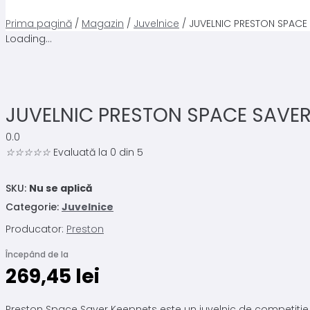
Prima pagină
/
Magazin
/
Juvelnice
/ JUVELNIC PRESTON SPACE
Loading...
JUVELNIC PRESTON SPACE SAVE
0.0
☆
☆
☆
☆
☆
Evaluată la 0 din 5
SKU:
Nu se aplică
Categorie:
Juvelnice
Producator:
Preston
Începând de la
269,45
lei
Preston Space Saver Keepnets este un juvelnic de competitie,