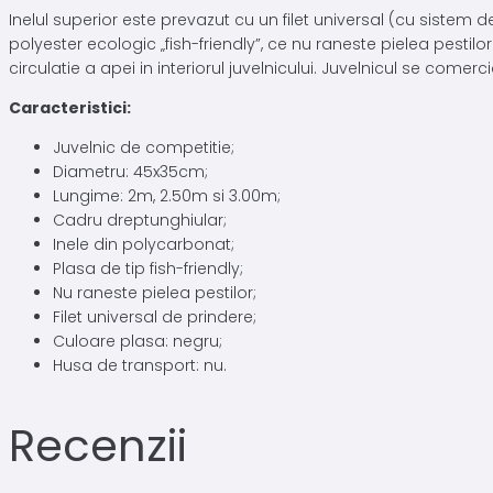
Inelul superior este prevazut cu un filet universal (cu sistem
polyester ecologic „fish-friendly”, ce nu raneste pielea pestil
circulatie a apei in interiorul juvelnicului. Juvelnicul se come
Caracteristici:
Juvelnic de competitie;
Diametru: 45x35cm;
Lungime: 2m, 2.50m si 3.00m;
Cadru dreptunghiular;
Inele din polycarbonat;
Plasa de tip fish-friendly;
Nu raneste pielea pestilor;
Filet universal de prindere;
Culoare plasa: negru;
Husa de transport: nu.
Recenzii