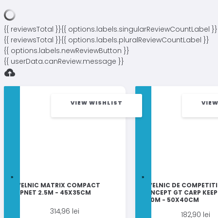
{{ reviewsTotal }}
{{ options.labels.singularReviewCountLabel }}
{{ reviewsTotal }}
{{ options.labels.pluralReviewCountLabel }}
{{ options.labels.newReviewButton }}
{{ userData.canReview.message }}
VIEW WISHLIST
VIEW
JUVELNIC MATRIX COMPACT
JUVELNIC DE COMPETITI
KEEPNET 2.5M - 45X35CM
CONCEPT GT CARP KEE
3.00M - 50X40CM
314,96
lei
182,90
lei