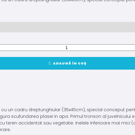
ADAUGĂ ÎN COȘ
cu un cadru dreptunghiular (35x45cm), special conceput pentru 
ra scufundarea plasei in apa. Primul tronson al juvelnicului es
e cu teren accidentat sau vegetatie. Inelele inferioare mai mici (
erare.