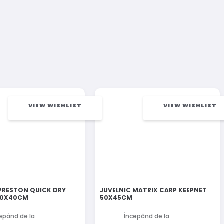
VIEW WISHLIST
VIEW WISHLIST
 PRESTON QUICK DRY
JUVELNIC MATRIX CARP KEEPNET
50X40CM
50X45CM
epând de la
Începând de la