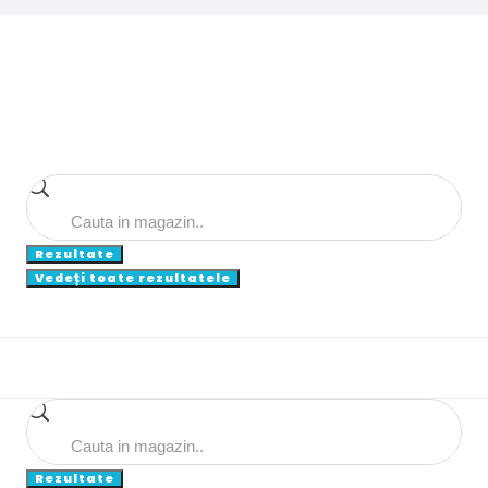
Search
...
Rezultate
Vedeți toate rezultatele
Search
...
Rezultate