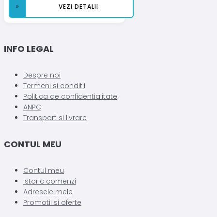
VEZI DETALII
Acest
produs
are
INFO LEGAL
mai
multe
Despre noi
variații.
Termeni si conditii
Opțiunile
Politica de confidentialitate
pot
ANPC
fi
Transport si livrare
alese
în
pagina
CONTUL MEU
produsului.
Contul meu
Istoric comenzi
Adresele mele
Promotii si oferte