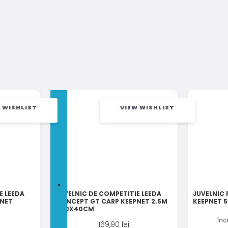
 WISHLIST
VIEW WISHLIST
E LEEDA
JUVELNIC DE COMPETITIE LEEDA
JUVELNIC
PNET
CONCEPT GT CARP KEEPNET 2.5M
KEEPNET 
- 50X40CM
Înc
169,90
lei