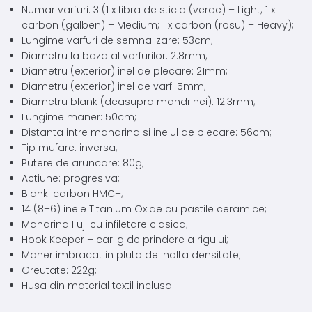
Numar varfuri: 3 (1 x fibra de sticla (verde) – Light; 1 x
carbon (galben) – Medium; 1 x carbon (rosu) – Heavy);
Lungime varfuri de semnalizare: 53cm;
Diametru la baza al varfurilor: 2.8mm;
Diametru (exterior) inel de plecare: 21mm;
Diametru (exterior) inel de varf: 5mm;
Diametru blank (deasupra mandrinei): 12.3mm;
Lungime maner: 50cm;
Distanta intre mandrina si inelul de plecare: 56cm;
Tip mufare: inversa;
Putere de aruncare: 80g;
Actiune: progresiva;
Blank: carbon HMC+;
14 (8+6) inele Titanium Oxide cu pastile ceramice;
Mandrina Fuji cu infiletare clasica;
Hook Keeper – carlig de prindere a rigului;
Maner imbracat in pluta de inalta densitate;
Greutate: 222g;
Husa din material textil inclusa.