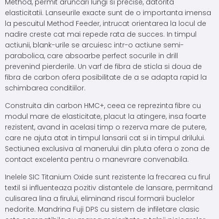
Method, permit aruncari lungi si precise, datorita
elasticitatii. Lanseurile exacte sunt de o importanta imensa
la pescuitul Method Feeder, intrucat orientarea la locul de
nadire creste cat mai repede rata de succes. In timpul
actiunii, blank-urile se arcuiesc intr-o actiune semi-
parabolica, care absoarbe perfect socurile in drill
prevenind pierderile. Un varf de fibra de sticla si doua de
fibra de carbon ofera posibilitate de a se adapta rapid la
schimbarea conditiilor.
Construita din carbon HMC+, ceea ce reprezinta fibre cu
modul mare de elasticitate, placut la atingere, insa foarte
rezistent, avand in acelasi timp o rezerva mare de putere,
care ne ajuta atat in timpul lansarii cat si in timpul drilului.
Sectiunea exclusiva al manerului din pluta ofera o zona de
contact excelenta pentru o manevrare convenabila.
Inelele SIC Titanium Oxide sunt rezistente la frecarea cu firul
textil si influenteaza pozitiv distantele de lansare, permitand
culisarea lina a firului, eliminand riscul formarii buclelor
nedorite. Mandrina Fuji DPS cu sistem de infiletare clasic