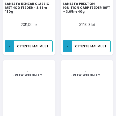
LANSETA BENZAR CLASSIC
LANSETA PRESTON
METHOD FEEDER - 3.66m
IGNITION CARP FEEDER 10FT
150g
- 3.05m 40g
205,00
lei
315,00
lei
CITEȘTE MAI MULT
CITEȘTE MAI MULT
VIEW WISHLIST
VIEW WISHLIST