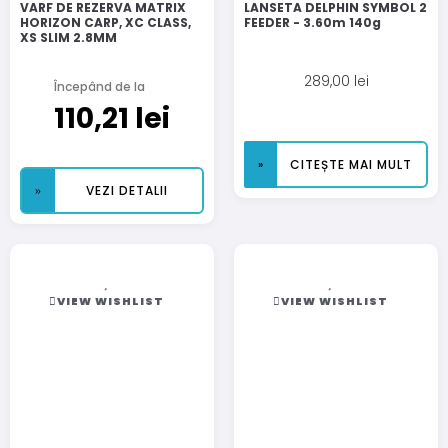
VARF DE REZERVA MATRIX
LANSETA DELPHIN SYMBOL 2
HORIZON CARP, XC CLASS,
FEEDER - 3.60m 140g
XS SLIM 2.8MM
289,00
lei
Începând de la
110,21
lei
CITEȘTE MAI MULT
VEZI DETALII
VIEW WISHLIST
VIEW WISHLIST