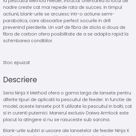
la pescuitul Method Feeder, intrucat orientarea la locul de
nadire creste cat mai repede rata de succes. In timpul
actiunii, blank-urile se arcuiesc intr-o actiune semi-
parabolica, care absoarbe perfect socurile in drill
prevenind pierderile. Un varf de fibra de sticla si doua de
fibra de carbon ofera posibilitate de a se adapta rapid la
schimbarea conditiilor.
Stoc epuizat
Descriere
Seria Ninja X Method ofera o gama larga de lansete pentru
diferite tipuri de aplicatii la pescuitul de feeder. In functie de
model, aceste lansete pot fi utilizate la pescuitul in balti, cat
si in curenti puternici. Manerul exclusiv Daiwa Armlock este
placut la atingere si nu se rasuceste sub sarcina.
Blank-urile subtiri si usoare ale lansetelor de feeder Ninja X