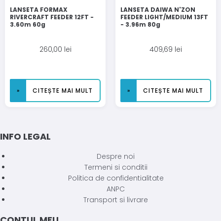
LANSETA FORMAX
LANSETA DAIWA N'ZON
RIVERCRAFT FEEDER 12FT -
FEEDER LIGHT/MEDIUM 13FT
3.60m 60g
- 3.96m 80g
260,00
lei
409,69
lei
CITEȘTE MAI MULT
CITEȘTE MAI MULT
INFO LEGAL
Despre noi
Termeni si conditii
Politica de confidentialitate
ANPC
Transport si livrare
CONTUL MEU