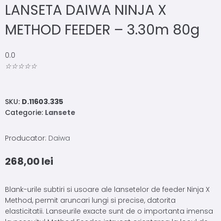
LANSETA DAIWA NINJA X
METHOD FEEDER – 3.30m 80g
0.0
☆
☆
☆
☆
☆
SKU:
D.11603.335
Categorie:
Lansete
Producator:
Daiwa
268,00
lei
Blank-urile subtiri si usoare ale lansetelor de feeder Ninja X
Method, permit aruncari lungi si precise, datorita
elasticitatii. Lanseurile exacte sunt de o importanta imensa