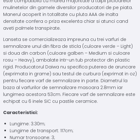
este compatibila cu marea majoritate a talpii picioarelor
mulinetelor din gamele diversilor producatori de pe piata.
Manerul acoperit in totalitate cu pluta AAA de inalta
densitate confera o priza excelenta chiar si atunci cand
aveti palmele transpirate.
Lanseta se comercializeaza impreuna cu trei varfuri de
semnalizare unul din fibra de sticla (culoare verde – Light)
si doua din carbon (culoare galben – Medium si culoare
rosu – Heavy), ambalate intr-un tub protector din plastic
rigid. Producatorul Daiwa nu specifica puterea de aruncare
(exprimata in grame) sau testul de curbura (exprimat in oz)
pentru fiecare varf de semnalizare in parte. Diametrul la
baza al varfurilor de semnalizare masoara 2.8mm iar
lungimea acestora 53cm. Fiecare varf de semnalizare este
echipat cu 6 inele SiC cu pastile ceramice.
Caracteristici:
Lungime: 3.30m;
Lungime de transport: 117cm;
Numar tronsoane: 3;