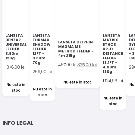
LANSETA
LANSETA
LANSETA
LA
BENZAR
FORMAX
MATRIX
DE
LANSETA DELPHIN
UNIVERSAL
SHADOW
ETHOS
SY
MAGMA M3
FEEDER
FEEDER
XR-D
FE
METHOD FEEDER -
3.90m
12FT -
DISTANCE
- 
4m 215g
120g
3.60m
FEEDER
16
70g
13.1FT -
Prețul
Prețul
467,00
lei
325,00
lei
376,00
lei
29
4.00m
inițial
curent
269,00
lei
130g
a
este:
1.124,96
lei
Nu este în stoc
fost:
325,00 lei.
Nu este în
Nu
Nu este în
stoc
467,00 lei.
stoc
Nu este în
stoc
INFO LEGAL