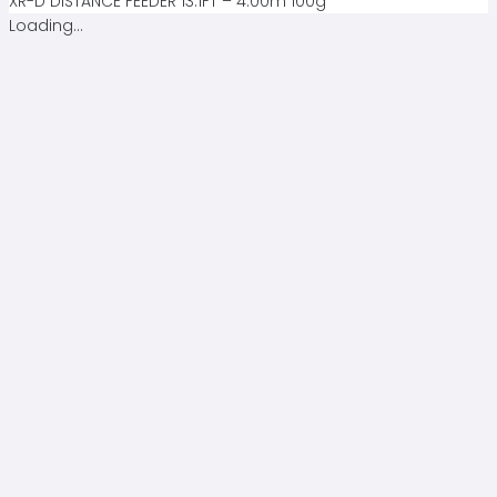
XR-D DISTANCE FEEDER 13.1FT – 4.00m 100g
Loading...