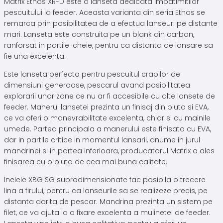
Matrix Ethos XR-D este o lanseta dedicata impatimitilor
pescuitului la feeder. Aceasta varianta din seria Ethos se
remarca prin posibilitatea de a efectua lanseuri pe distante
mari. Lanseta este construita pe un blank din carbon,
ranforsat in partile-cheie, pentru ca distanta de lansare sa
fie una excelenta.
Este lanseta perfecta pentru pescuitul crapilor de
dimensiuni generoase, pescarul avand posibilitatea
explorarii unor zone ce nu ar fi accesibile cu alte lansete de
feeder. Manerul lansetei prezinta un finisaj din pluta si EVA,
ce va oferi o manevrabilitate excelenta, chiar si cu mainile
umede. Partea principala a manerului este finisata cu EVA,
dar in partile critice in momentul lansarii, anume in jurul
mandrinei si in partea inferioara, producatorul Matrix a ales
finisarea cu o pluta de cea mai buna calitate.
Inelele XBG SG supradimensionate fac posibila o trecere
lina a firului, pentru ca lanseurile sa se realizeze precis, pe
distanta dorita de pescar. Mandrina prezinta un sistem pe
filet, ce va ajuta la o fixare excelenta a mulinetei de feeder.