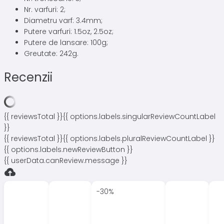
Nr. varfuri: 2;
Diametru varf: 3.4mm;
Putere varfuri: 1.5oz, 2.5oz;
Putere de lansare: 100g;
Greutate: 242g.
Recenzii
{{ reviewsTotal }}
{{ options.labels.singularReviewCountLabel
}}
{{ reviewsTotal }}
{{ options.labels.pluralReviewCountLabel }}
{{ options.labels.newReviewButton }}
{{ userData.canReview.message }}
-30%