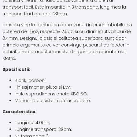
Lanseta vine intr-o husa calitativa, pentru a oferi un
transport facil. Este impartita in 3 tronsoane, lungimea la
transport fiind de doar 139cm.
Lanseta vine la pachet cu doua varfuri interschimbabile, cu
puterea de 1.5oz, respectiv 2.5oz, si cu diametrul varfului de
3.4mm. Designul clasic si calitatea superioara sunt doar
primele argumente ce vor convinge pescarul de feeder in
achizitionarea acestei lansete din gama producatorului
Matrix.
Specificatii:
Blank: carbon;
Finisaj maner: pluta si EVA;
Inele supradimensionate XBG SG;
Mandrina cu sistem de insurubare.
Caracteristici:
Lungime: 4.00m;
Lungime transport: 139cm;
Nr. tronsoane: 3;