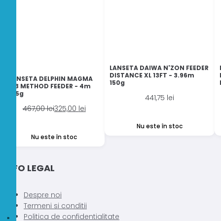
LANSETA DAIWA N'ZON FEEDER
DISTANCE XL 13FT - 3.96m
LANSETA DELPHIN MAGMA
150g
M3 METHOD FEEDER - 4m
215g
441,75
lei
Prețul
Prețul
467,00
lei
325,00
lei
inițial
curent
Nu este în stoc
a
este:
Nu este în stoc
fost:
325,00 lei.
467,00 lei.
INFO LEGAL
Despre noi
Termeni si conditii
Politica de confidentialitate