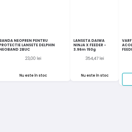
BANDA NEOPREN PENTRU
LANSETA DAIWA
VARF
PROTECTIE LANSETE DELPHIN
NINJA X FEEDER -
ACOL
NEOBAND 2BUC
3.96m 150g
FEED
23,00
lei
354,47
lei
Nu este în stoc
Nu este în stoc