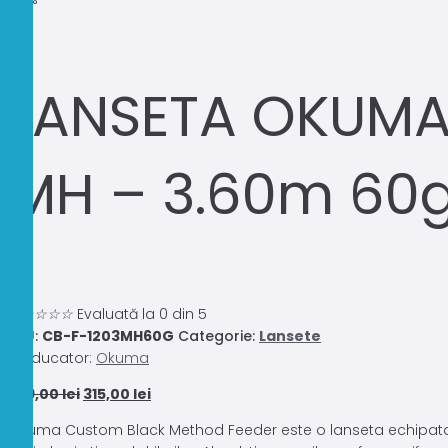
LANSETA OKUMA
MH – 3.60m 60
0.0
☆
☆
☆
☆
☆
Evaluată la 0 din 5
SKU:
CB-F-1203MH60G
Categorie:
Lansete
Producator:
Okuma
Prețul
Prețul
359,00
lei
315,00
lei
inițial
curent
Okuma Custom Black Method Feeder este o lanseta echipata cu tr
a
este: