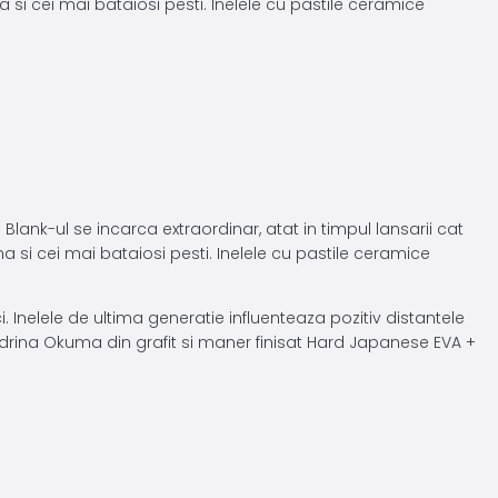
 si cei mai bataiosi pesti. Inelele cu pastile ceramice
ank-ul se incarca extraordinar, atat in timpul lansarii cat
a si cei mai bataiosi pesti. Inelele cu pastile ceramice
 Inelele de ultima generatie influenteaza pozitiv distantele
andrina Okuma din grafit si maner finisat Hard Japanese EVA +