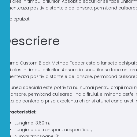
mai ales in timpul drilurilor. Absobtia socurilor se face unifo
fost:
315,00 lei.
influenteaza pozitiv distantele de lansare, permitand culisarea l
359,00 lei.
Stoc epuizat
Descriere
Okuma Custom Black Method Feeder este o lanseta echipata cu tr
mai ales in timpul drilurilor. Absorbtia socurilor se face unif
influenteaza pozitiv distantele de lansare, permitand culisarea l
Actiunea speciala este potrivita nu numai pentru crapii mai mar
de lansare, permitand culisarea lina a firului, eliminand astf
pluta, ce confera o priza excelenta chiar si atunci cand avet
Caracteristici:
Lungime: 3.60m;
Lungime de transport: nespecificat;
Numar tronsoane: 3;