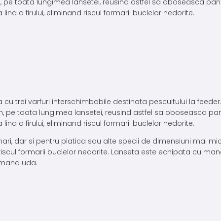
rm, pe toata lungimea lansetei, reusind astfel sa oboseasca pana
ina a firului, eliminand riscul formarii buclelor nedorite.
ei varfuri interschimbabile destinata pescuitului la feeder. Bl
orm, pe toata lungimea lansetei, reusind astfel sa oboseasca pan
ina a firului, eliminand riscul formarii buclelor nedorite.
i, dar si pentru platica sau alte specii de dimensiuni mai mici.
el riscul formarii buclelor nedorite. Lanseta este echipata cu m
i mana uda.