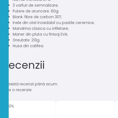
3 varfuri de semnalizare;
Putere de aruncare: 60g;
Blank: fibre de carbon 30T;
Inele din otel inoxidabil cu pastile ceramice;
Mandrina clasica cu infiletare;
Maner din pluta cu finisaj EVA;
Greutate: 213g;
Husa din catifea.
Recenzii
Nu există recenzii până acum.
Scrie o recenzie
-30%