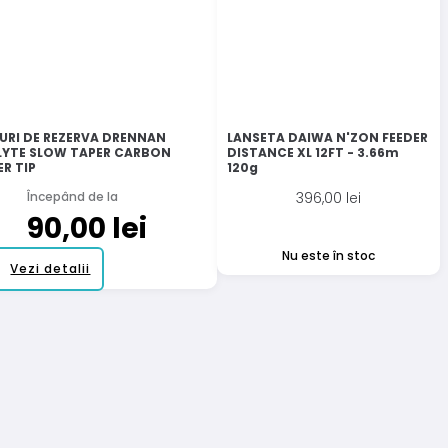
URI DE REZERVA DRENNAN
LANSETA DAIWA N'ZON FEEDER
YTE SLOW TAPER CARBON
DISTANCE XL 12FT - 3.66m
ER TIP
120g
Începând de la
396,00
lei
90,00
lei
Nu este în stoc
Acest
Vezi detalii
produs
are
mai
multe
variații.
Opțiunile
pot
fi