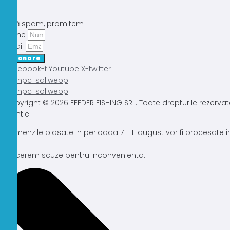
Fără spam, promitem
Nume
Email
Abonare
Facebook-f
Youtube
X-twitter
Copyright © 2026 FEEDER FISHING SRL. Toate drepturile rezervat
Atentie
Comenzile plasate in perioada 7 - 11 august vor fi procesate
Ne cerem scuze pentru inconvenienta.