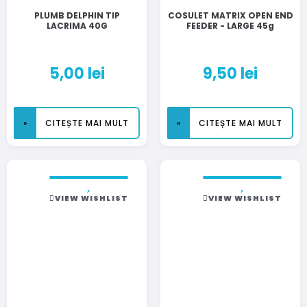
PLUMB DELPHIN TIP
COSULET MATRIX OPEN END
LACRIMA 40G
FEEDER - LARGE 45g
5,00
lei
9,50
lei
CITEȘTE MAI MULT
CITEȘTE MAI MULT
VIEW WISHLIST
VIEW WISHLIST