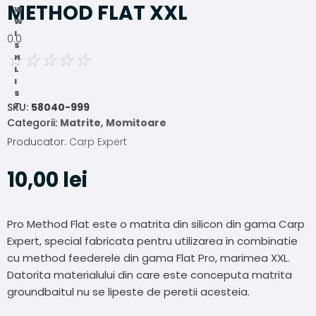
METHOD FLAT XXL
W
W
I
0.0
S
☆
☆
☆
☆
☆
H
L
I
S
T
SKU:
58040-999
Categorii:
Matrite
,
Momitoare
Producator:
Carp Expert
10,00
lei
Pro Method Flat este o matrita din silicon din gama Carp
Expert, special fabricata pentru utilizarea in combinatie
cu method feederele din gama Flat Pro, marimea XXL.
Datorita materialului din care este conceputa matrita
groundbaitul nu se lipeste de peretii acesteia.