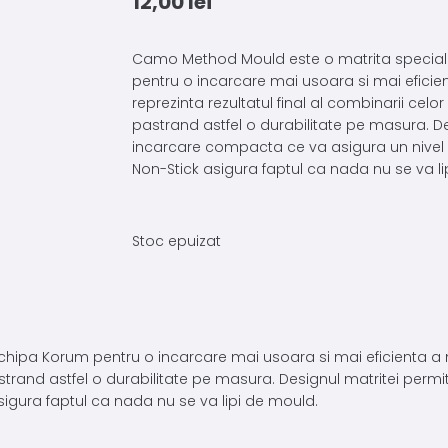
12,00
lei
Camo Method Mould este o matrita specia
pentru o incarcare mai usoara si mai efici
reprezinta rezultatul final al combinarii celor
pastrand astfel o durabilitate pe masura. De
incarcare compacta ce va asigura un nivel s
Non-Stick asigura faptul ca nada nu se va li
Stoc epuizat
ipa Korum pentru o incarcare mai usoara si mai eficienta a 
, pastrand astfel o durabilitate pe masura. Designul matritei pe
asigura faptul ca nada nu se va lipi de mould.