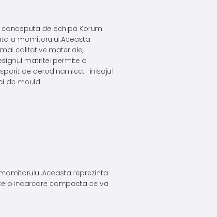
l conceputa de echipa Korum
enta a momitorului.Aceasta
 mai calitative materiale,
signul matritei permite o
porit de aerodinamica. Finisajul
pi de mould.
momitorului.Aceasta reprezinta
rmite o incarcare compacta ce va