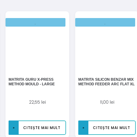
MATRITA GURU X-PRESS
MATRITA SILICON BENZAR MIX
METHOD MOULD - LARGE
METHOD FEEDER ARC FLAT XL
22,55
lei
11,00
lei
CITEȘTE MAI MULT
CITEȘTE MAI MULT