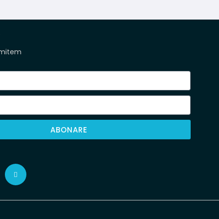
R
omitem
ABONARE