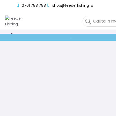
0761 788 788
shop@feederfishing.ro
Loading...