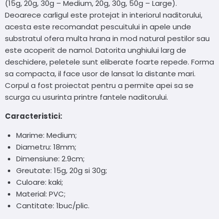
(15g, 20g, 30g – Medium, 20g, 30g, 50g – Large).
Deoarece carligul este protejat in interiorul naditorului,
acesta este recomandat pescuitului in apele unde
substratul ofera multa hrana in mod natural pestilor sau
este acoperit de namol. Datorita unghiului larg de
deschidere, peletele sunt eliberate foarte repede. Forma
sa compacta, il face usor de lansat la distante mari.
Corpul a fost proiectat pentru a permite apei sa se
scurga cu usurinta printre fantele naditorului.
Caracteristici:
Marime: Medium;
Diametru: 18mm;
Dimensiune: 2.9cm;
Greutate: 15g, 20g si 30g;
Culoare: kaki;
Material: PVC;
Cantitate: 1buc/plic.