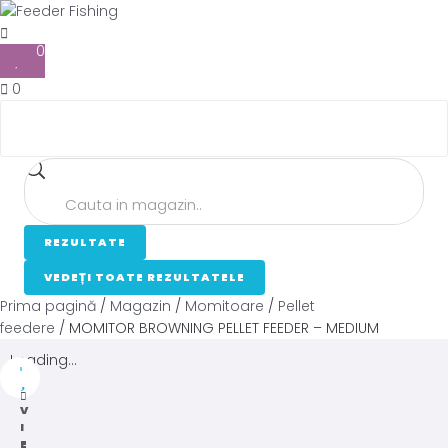
0
0
REZULTATE
VEDEȚI TOATE REZULTATELE
Prima pagină
/
Magazin
/
Momitoare
/
Pellet
feedere
/ MOMITOR BROWNING PELLET FEEDER – MEDIUM
Loading...
V
I
E