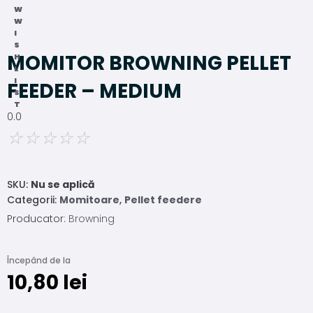
W
W
I
S
MOMITOR BROWNING PELLET
H
L
I
FEEDER – MEDIUM
S
T
0.0
☆
☆
☆
☆
☆
SKU:
Nu se aplică
Categorii:
Momitoare
,
Pellet feedere
Producator:
Browning
Începând de la
10,80
lei