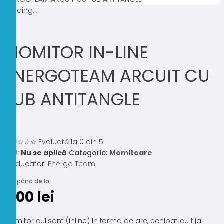
Loading...
MOMITOR IN-LINE
ENERGOTEAM ARCUIT CU
TUB ANTITANGLE
0.0
☆
☆
☆
☆
☆
Evaluată la 0 din 5
SKU:
Nu se aplică
Categorie:
Momitoare
Producator:
Energo Team
Începând de la
7,00
lei
Momitor culisant (inline) in forma de arc, echipat cu tija