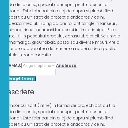
rigida din plastic, special conceput pentru pescuitul
stationar. Este fabricat din aliaj de cupru si plumb fiind
acoperit cu un strat de protectie anticoroziv ce nu
polueaza mediul. Tija rigida are rol antitangle in lanseuri,
eliminand riscul incurcarii forfacului in firul principal. Este
foarte util in pescuitul crapului, carasului, platicii. Se umple
cu mamaliga, groundbait, pasta sau diverse mixuri. Are o
mare de capacitatea de retinere a nadei si de a pastra
pestele in zona momita.
GRAMAJ:
Anulează
Cantitate
MOMITOR
Adaugă în coș
IN-
Descriere
LINE
ENERGOTEAM
ARCUIT
Momitor culisant (inline) in forma de arc, echipat cu tija
CU
rigida din plastic, special conceput pentru pescuitul
TUB
stationar. Este fabricat din aliaj de cupru si plumb fiind
ANTITANGLE
acoperit cu un strat de protectie anticoroziv ce nu