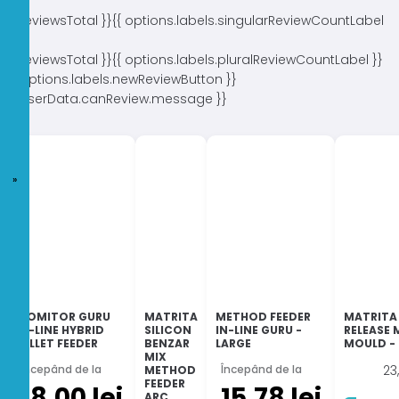
{{ reviewsTotal }}
{{ options.labels.singularReviewCountLabel
}}
{{ reviewsTotal }}
{{ options.labels.pluralReviewCountLabel }}
{{ options.labels.newReviewButton }}
{{ userData.canReview.message }}
MOMITOR GURU
MATRITA
METHOD FEEDER
MATRITA
IN-LINE HYBRID
SILICON
IN-LINE GURU -
RELEASE
PELLET FEEDER
BENZAR
LARGE
MOULD -
MIX
Începând de la
Începând de la
23
METHOD
FEEDER
18,00
lei
15,78
lei
ARC