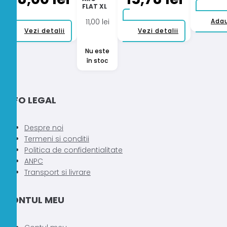
FLAT XL
11,00
lei
Adau
Acest
Acest
Vezi detalii
Vezi detalii
produs
produs
Nu este
are
are
în stoc
mai
mai
multe
multe
variații.
variații.
Opțiunile
Opțiunile
INFO LEGAL
pot
pot
fi
fi
Despre noi
alese
alese
Termeni si conditii
în
în
Politica de confidentialitate
pagina
pagina
ANPC
produsului.
produsului.
Transport si livrare
CONTUL MEU