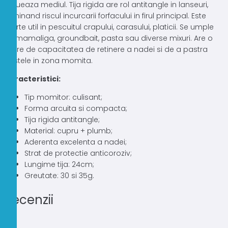
polueaza mediul. Tija rigida are rol antitangle in lanseuri,
eliminand riscul incurcarii forfacului in firul principal. Este
foarte util in pescuitul crapului, carasului, platicii. Se umple
cu mamaliga, groundbait, pasta sau diverse mixuri. Are o
mare de capacitatea de retinere a nadei si de a pastra
pestele in zona momita.
Caracteristici:
Tip momitor: culisant;
Forma arcuita si compacta;
Tija rigida antitangle;
Material: cupru + plumb;
Aderenta excelenta a nadei;
Strat de protectie anticoroziv;
Lungime tija: 24cm;
Greutate: 30 si 35g.
Recenzii