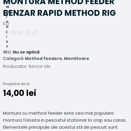
MONTURA METHOD FEEDER
E
W
BENZAR RAPID METHOD RIG
W
I
S
0.0
H
☆
☆
☆
☆
☆
L
I
S
T
SKU:
Nu se aplică
Categorii:
Method feedere
,
Momitoare
Producator:
Benzar Mix
Începând de la
14,00
lei
Montura cu method feeder este cea mai populara
montura folosita in pescuitul stationar la crap sau caras.
Elementele principale ale acestui stil de pescuit sunt