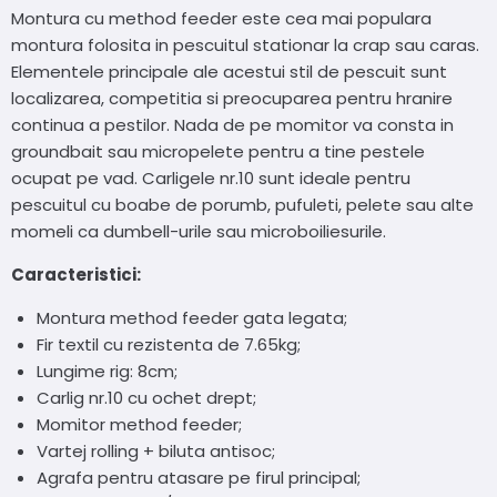
Montura cu method feeder este cea mai populara
montura folosita in pescuitul stationar la crap sau caras.
Elementele principale ale acestui stil de pescuit sunt
localizarea, competitia si preocuparea pentru hranire
continua a pestilor. Nada de pe momitor va consta in
groundbait sau micropelete pentru a tine pestele
ocupat pe vad. Carligele nr.10 sunt ideale pentru
pescuitul cu boabe de porumb, pufuleti, pelete sau alte
momeli ca dumbell-urile sau microboiliesurile.
Caracteristici:
Montura method feeder gata legata;
Fir textil cu rezistenta de 7.65kg;
Lungime rig: 8cm;
Carlig nr.10 cu ochet drept;
Momitor method feeder;
Vartej rolling + biluta antisoc;
Agrafa pentru atasare pe firul principal;