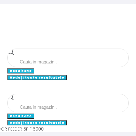
Search
...
Rezultate
Vedeți toate rezultatele
Search
...
Rezultate
Vedeți toate rezultatele
OR FEEDER 5PIF 5000