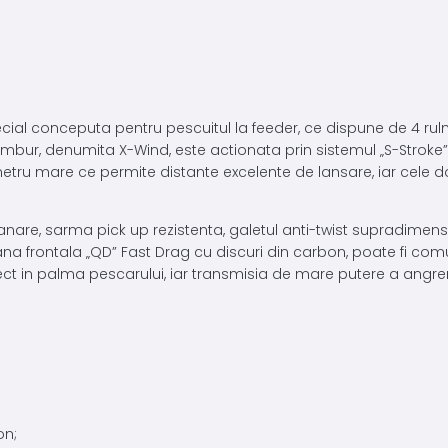
conceputa pentru pescuitul la feeder, ce dispune de 4 rulmenti
mbur, denumita X-Wind, este actionata prin sistemul „S-Stroke”
metru mare ce permite distante excelente de lansare, iar cele d
are, sarma pick up rezistenta, galetul anti-twist supradimensio
a frontala „QD” Fast Drag cu discuri din carbon, poate fi comuta
t in palma pescarului, iar transmisia de mare putere a angrenaje
on;