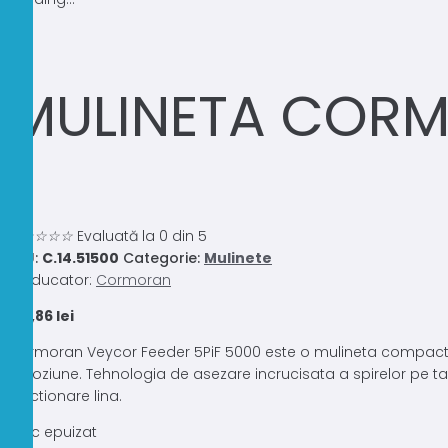
MULINETA CORM
0.0
☆
☆
☆
☆
☆
Evaluată la 0 din 5
SKU:
C.14.51500
Categorie:
Mulinete
Producator:
Cormoran
159,86
lei
Cormoran Veycor Feeder 5PiF 5000 este o mulineta compacta sp
coroziune. Tehnologia de asezare incrucisata a spirelor pe ta
functionare lina.
Stoc epuizat