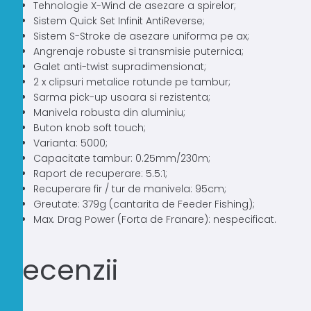
Tehnologie X-Wind de asezare a spirelor;
Sistem Quick Set Infinit AntiReverse;
Sistem S-Stroke de asezare uniforma pe ax;
Angrenaje robuste si transmisie puternica;
Galet anti-twist supradimensionat;
2 x clipsuri metalice rotunde pe tambur;
Sarma pick-up usoara si rezistenta;
Manivela robusta din aluminiu;
Buton knob soft touch;
Varianta: 5000;
Capacitate tambur: 0.25mm/230m;
Raport de recuperare: 5.5:1;
Recuperare fir / tur de manivela: 95cm;
Greutate: 379g (cantarita de Feeder Fishing);
Max. Drag Power (Forta de Franare): nespecificat.
Recenzii