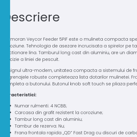
Descriere
Cormoran Veycor Feeder 5PiF este o mulineta compacta special 
coroziune. Tehnologia de asezare incrucisata a spirelor pe ta
functionare lina. Tamburul long cast din aluminiu, are un dia
precizie a liniei de pescuit.
Designul ultra-modern, unitatea compacta a sistemului de fran
angrenajele robuste completeaza lista dotarilor mulinetei. Fran
completa a butonului. Butonul knob soft touch se pliaza perfec
Caracteristici:
Numar rulmenti: 4 NCBB;
Carcasa din grafit rezistent la coroziune;
Tambur long cast din aluminiu;
Tambur de rezerva: Nu;
Frana frontala rapida „QD” Fast Drag cu discuri de carb