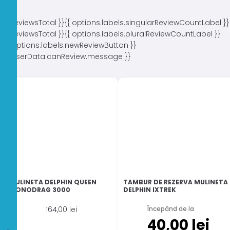
{{ reviewsTotal }}
{{ options.labels.singularReviewCountLabel }}
{{ reviewsTotal }}
{{ options.labels.pluralReviewCountLabel }}
{{ options.labels.newReviewButton }}
{{ userData.canReview.message }}
MULINETA DELPHIN QUEEN
TAMBUR DE REZERVA MULINETA
MONODRAG 3000
DELPHIN IXTREK
164,00
lei
Începând de la
40,00
lei