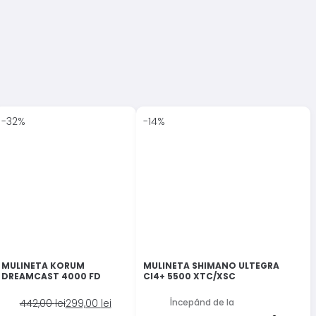
-32%
-14%
MULINETA KORUM
MULINETA SHIMANO ULTEGRA
DREAMCAST 4000 FD
CI4+ 5500 XTC/XSC
Prețul
Prețul
442,00
lei
299,00
lei
Începând de la