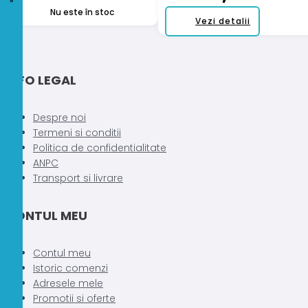
Nu este în stoc
Acest
Vezi detalii
produs
are
mai
INFO LEGAL
multe
variații.
Opțiunile
Despre noi
pot
Termeni si conditii
fi
Politica de confidentialitate
alese
ANPC
în
Transport si livrare
pagina
produsulu
CONTUL MEU
Contul meu
Istoric comenzi
Adresele mele
Promotii si oferte