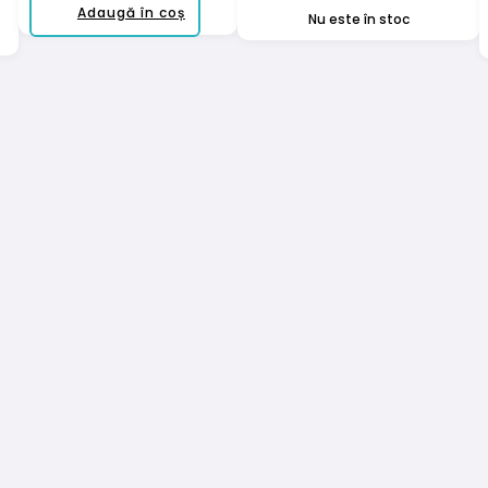
Adaugă în coș
Nu este în stoc
i.