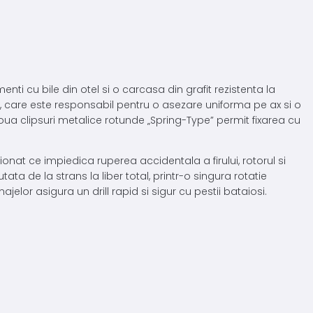
 cu bile din otel si o carcasa din grafit rezistenta la
, care este responsabil pentru o asezare uniforma pe ax si o
oua clipsuri metalice rotunde „Spring-Type” permit fixarea cu
nat ce impiedica ruperea accidentala a firului, rotorul si
ta de la strans la liber total, printr-o singura rotatie
lor asigura un drill rapid si sigur cu pestii bataiosi.