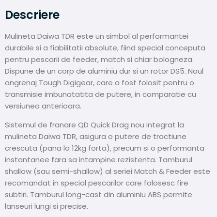
Descriere
Mulineta Daiwa TDR este un simbol al performantei
durabile si a fiabilitatii absolute, fiind special conceputa
pentru pescarii de feeder, match si chiar bologneza.
Dispune de un corp de aluminiu dur si un rotor DS5. Noul
angrenaj Tough Digigear, care a fost folosit pentru o
transmisie imbunatatita de putere, in comparatie cu
versiunea anterioara.
Sistemul de franare QD Quick Drag nou integrat la
mulineta Daiwa TDR, asigura o putere de tractiune
crescuta (pana la 12kg forta), precum si o performanta
instantanee fara sa intampine rezistenta. Tamburul
shallow (sau semi-shallow) al seriei Match & Feeder este
recomandat in special pescarilor care folosesc fire
subtiri. Tamburul long-cast din aluminiu ABS permite
lanseuri lungi si precise.