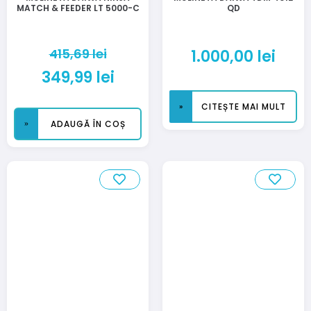
MATCH & FEEDER LT 5000-C
QD
415,69
lei
1.000,00
lei
349,99
lei
CITEȘTE MAI MULT
ADAUGĂ ÎN COȘ