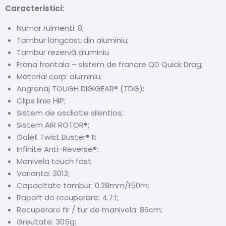
Caracteristici:
Numar rulmenti: 8;
Tambur longcast din aluminiu;
Tambur rezervă aluminiu
Frana frontala – sistem de franare QD Quick Drag;
Material corp: aluminiu;
Angrenaj TOUGH DIGIGEAR® (TDG);
Clips linie HIP;
Sistem de oscliatie silentios;
Sistem AIR ROTOR®;
Galet Twist Buster® II;
Infinite Anti-Reverse®;
Manivela touch fast.
Varianta: 3012;
Capacitate tambur: 0.28mm/150m;
Raport de recuperare: 4.7:1;
Recuperare fir / tur de manivela: 86cm;
Greutate: 305g;