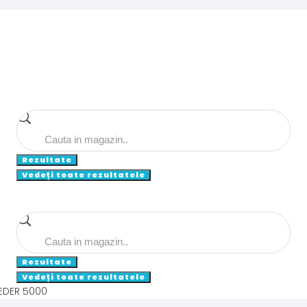
Search
...
Rezultate
Vedeți toate rezultatele
Search
...
Rezultate
Vedeți toate rezultatele
EEDER 5000