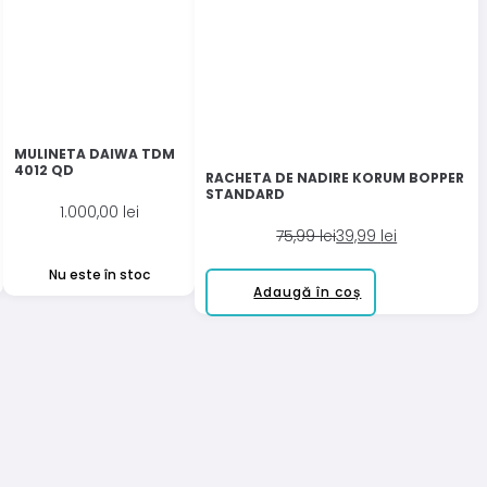
MULINETA DAIWA TDM
4012 QD
RACHETA DE NADIRE KORUM BOPPER
STANDARD
1.000,00
lei
Prețul
Prețul
75,99
lei
39,99
lei
inițial
curent
Nu este în stoc
a
este:
Adaugă în coș
fost:
39,99 lei.
75,99 lei.