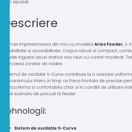
Stoc epuizat
Descriere
Formax impresioneaza din nou cu modelul
Aries Feeder
, o 
durabilitate si accesibilitate. Corpul robust si compact, com
canale inguste, lacuri statice sau rauri cu curent moderat. Ta
marcarea zonelor de nadire.
Sistemul de oscilatie S-Curve contribuie la o asezare uniforma 
mecanismului intern, in timp ce frana frontala de precizie perm
o priza ferma si confortabila chiar si in conditii de utilizare i
orice scenariu de pescuit la feeder.
Tehnologii:
Sistem de oscilatie S-Curve