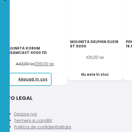
MULINETA DELPHIN ELIXIR
PE
5T 5000
19
MULINETA KORUM
DREAMCAST 4000 FD
105,00
lei
Prețul
Prețul
442,00
lei
299,00
lei
inițial
curent
Nu este în stoc
a
este:
Adaugă în coș
fost:
299,00 lei.
442,00 lei.
INFO LEGAL
Despre noi
Termeni si conditii
Politica de confidentialitate