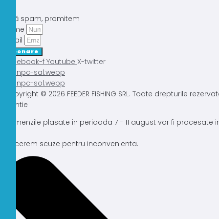
Fără spam, promitem
Nume
Email
Abonare
Facebook-f
Youtube
X-twitter
Copyright © 2026 FEEDER FISHING SRL. Toate drepturile rezervat
Atentie
Comenzile plasate in perioada 7 - 11 august vor fi procesate
Ne cerem scuze pentru inconvenienta.