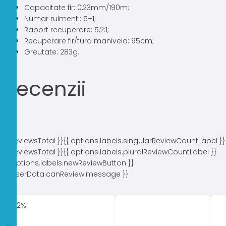
Capacitate fir: 0,23mm/190m;
Numar rulmenti: 5+1;
Raport recuperare: 5,2:1;
Recuperare fir/tura manivela: 95cm;
Greutate: 283g.
Recenzii
{{ reviewsTotal }}
{{ options.labels.singularReviewCountLabel }}
{{ reviewsTotal }}
{{ options.labels.pluralReviewCountLabel }}
{{ options.labels.newReviewButton }}
{{ userData.canReview.message }}
-32%