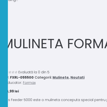
MULINETA FORMA
0.0
☆
☆
☆
☆
☆
Evaluată la 0 din 5
SKU:
FXRL-055500
Categorii:
Mulinete
,
Noutati
Producator:
Formax
224,99
lei
Aries Feeder 5000 este o mulineta conceputa special pentru pasi