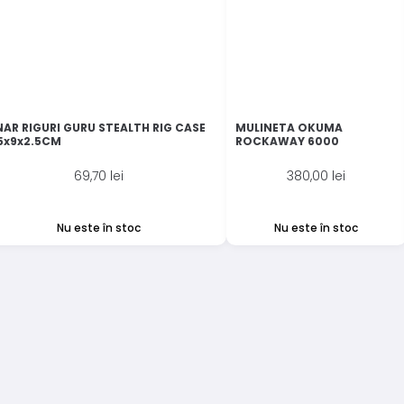
NAR RIGURI GURU STEALTH RIG CASE
MULINETA OKUMA
.5x9x2.5CM
ROCKAWAY 6000
69,70
lei
380,00
lei
Nu este în stoc
Nu este în stoc