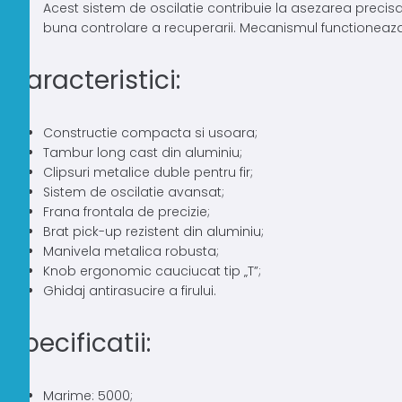
Acest sistem de oscilatie contribuie la asezarea precisa s
buna controlare a recuperarii. Mecanismul functioneaza pr
Caracteristici:
Constructie compacta si usoara;
Tambur long cast din aluminiu;
Clipsuri metalice duble pentru fir;
Sistem de oscilatie avansat;
Frana frontala de precizie;
Brat pick-up rezistent din aluminiu;
Manivela metalica robusta;
Knob ergonomic cauciucat tip „T”;
Ghidaj antirasucire a firului.
Specificatii:
Marime: 5000;