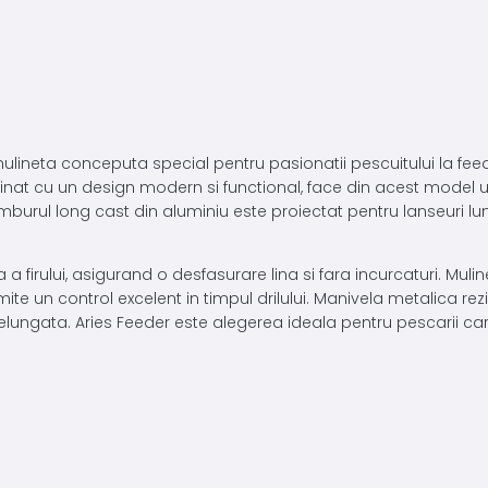
mulineta conceputa special pentru pasionatii pescuitului la feed
binat cu un design modern si functional, face din acest model u
mburul long cast din aluminiu este proiectat pentru lanseuri lung
a firului, asigurand o desfasurare lina si fara incurcaturi. Mul
ite un control excelent in timpul drilului. Manivela metalica re
ndelungata. Aries Feeder este alegerea ideala pentru pescarii care