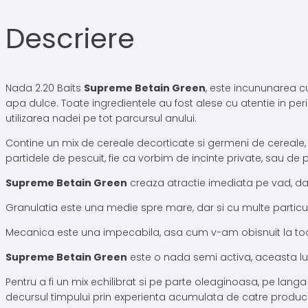
Descriere
Nada 2.20 Baits
Supreme Betain Green
, este incununarea c
apa dulce. Toate ingredientele au fost alese cu atentie in per
utilizarea nadei pe tot parcursul anului.
Contine un mix de cereale decorticate si germeni de cereale,
partidele de pescuit, fie ca vorbim de incinte private, sau de p
Supreme Betain Green
creaza atractie imediata pe vad, dator
Granulatia este una medie spre mare, dar si cu multe partic
Mecanica este una impecabila, asa cum v-am obisnuit la toat
Supreme Betain Green
este o nada semi activa, aceasta lucr
Pentru a fi un mix echilibrat si pe parte oleaginoasa, pe langa
decursul timpului prin experienta acumulata de catre produc