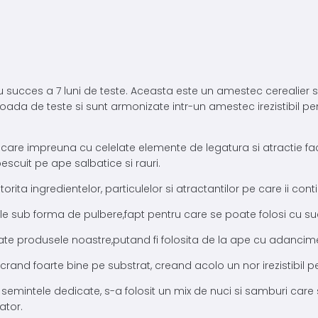
u succes a 7 luni de teste. Aceasta este un amestec cerealier 
ioada de teste si sunt armonizate intr-un amestec irezistibil pe
 care impreuna cu celelate elemente de legatura si atractie f
escuit pe ape salbatice si rauri.
ita ingredientelor, particulelor si atractantilor pe care ii conti
ule sub forma de pulbere,fapt pentru care se poate folosi cu 
e produsele noastre,putand fi folosita de la ape cu adancime
and foarte bine pe substrat, creand acolo un nor irezistibil pe
 semintele dedicate, s-a folosit un mix de nuci si samburi care s
ator.