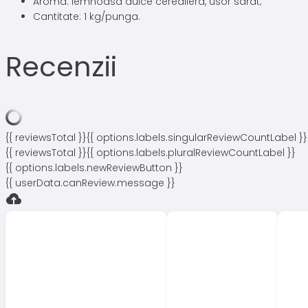
Aroma: lemnoasa dulce cerealiera, usor sarat;
Cantitate: 1 kg/punga.
Recenzii
{{ reviewsTotal }}
{{ options.labels.singularReviewCountLabel }}
{{ reviewsTotal }}
{{ options.labels.pluralReviewCountLabel }}
{{ options.labels.newReviewButton }}
{{ userData.canReview.message }}