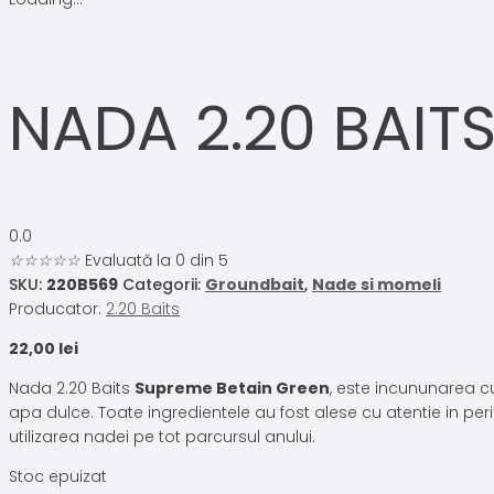
NADA 2.20 BAIT
0.0
☆
☆
☆
☆
☆
Evaluată la 0 din 5
SKU:
220B569
Categorii:
Groundbait
,
Nade si momeli
Producator:
2.20 Baits
22,00
lei
Nada 2.20 Baits
Supreme Betain Green
, este incununarea c
apa dulce. Toate ingredientele au fost alese cu atentie in per
utilizarea nadei pe tot parcursul anului.
Stoc epuizat