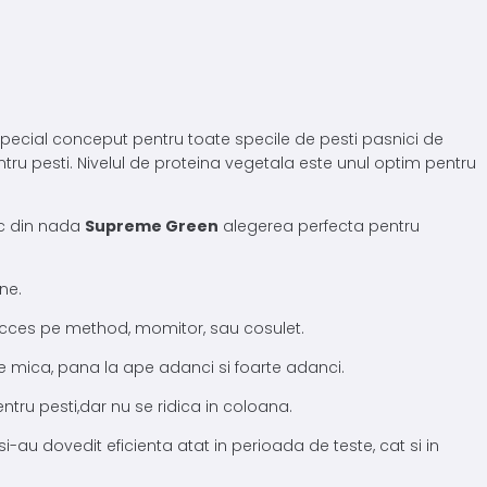
special conceput pentru toate specile de pesti pasnici de
ntru pesti. Nivelul de proteina vegetala este unul optim pentru
ac din nada
Supreme Green
alegerea perfecta pentru
ne.
succes pe method, momitor, sau cosulet.
 mica, pana la ape adanci si foarte adanci.
ntru pesti,dar nu se ridica in coloana.
i-au dovedit eficienta atat in perioada de teste, cat si in