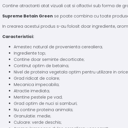
Contine atractanti atat vizuali cat si olfactivi sub forma de g
Supreme Betain Green
se poate combina cu toate produsele 
In crearea acestui produs s-au folosit doar ingrediente, arome 
Caracteristici:
Amestec natural de provenienta cerealiera;
Ingrediente top;
Contine doar seminte decorticate;
Continut optim de betaina;
Nivel de proteina vegetala optim pentru utilizare in oric
Grad ridicat de colare;
Mecanica impecabila;
Atractie imediata;
Mentine pestele pe vad;
Grad optim de nuci si samburi;
Nu contine proteina animala;
Granulatie: medie;
Culoare: verde deschis;