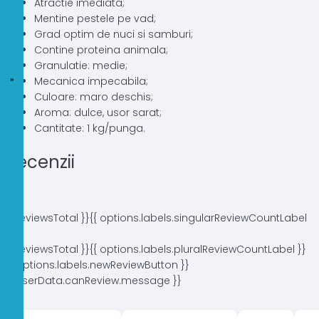
Atractie imediata;
Mentine pestele pe vad;
Grad optim de nuci si samburi;
Contine proteina animala;
Granulatie: medie;
Mecanica impecabila;
Culoare: maro deschis;
Aroma: dulce, usor sarat;
Cantitate: 1 kg/punga.
Recenzii
{{ reviewsTotal }}
{{ options.labels.singularReviewCountLabel
}}
{{ reviewsTotal }}
{{ options.labels.pluralReviewCountLabel }}
{{ options.labels.newReviewButton }}
{{ userData.canReview.message }}