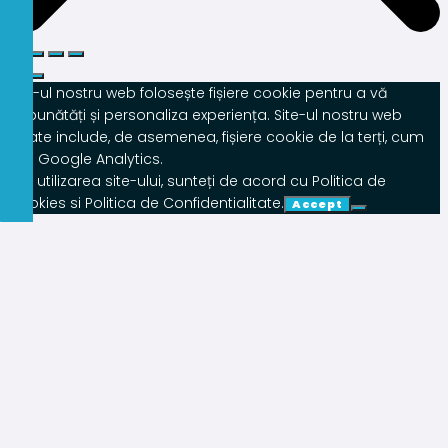
Site-ul nostru web folosește fișiere cookie pentru a vă
îmbunătăți și personaliza experiența. Site-ul nostru web
poate include, de asemenea, fișiere cookie de la terți, cum
ar fi Google Analytics.
Prin utilizarea site-ului, sunteți de acord cu Politica de
Cookies si Politica de Confidentialitate.
Accept