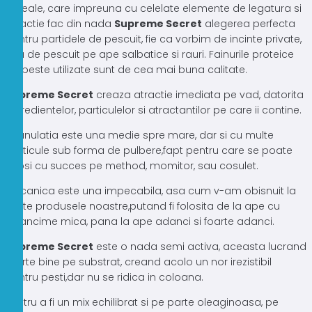
cereale, care impreuna cu celelate elemente de legatura si
atractie fac din nada
Supreme Secret
alegerea perfecta
pentru partidele de pescuit, fie ca vorbim de incinte private,
sau de pescuit pe ape salbatice si rauri. Fainurile proteice
de peste utilizate sunt de cea mai buna calitate.
Supreme Secret
creaza atractie imediata pe vad, datorita
ingredientelor, particulelor si atractantilor pe care ii contine.
Granulatia este una medie spre mare, dar si cu multe
particule sub forma de pulbere,fapt pentru care se poate
folosi cu succes pe method, momitor, sau cosulet.
Mecanica este una impecabila, asa cum v-am obisnuit la
toate produsele noastre,putand fi folosita de la ape cu
adancime mica, pana la ape adanci si foarte adanci.
Supreme Secret
este o nada semi activa, aceasta lucrand
foarte bine pe substrat, creand acolo un nor irezistibil
pentru pesti,dar nu se ridica in coloana.
Pentru a fi un mix echilibrat si pe parte oleaginoasa, pe