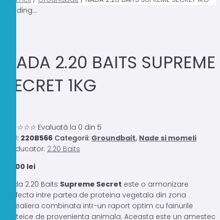
Loading...
NADA 2.20 BAITS SUPREME
SECRET 1KG
0.0
☆
☆
☆
☆
☆
Evaluată la 0 din 5
SKU:
220B566
Categorii:
Groundbait
,
Nade si momeli
Producator:
2.20 Baits
24,00
lei
Nada 2.20 Baits
Supreme Secret
este o armonizare
perfecta intre partea de proteina vegetala din zona
cerealiera combinata intr-un raport optim cu fainurile
proteice de provenienta animala. Aceasta este un amestec