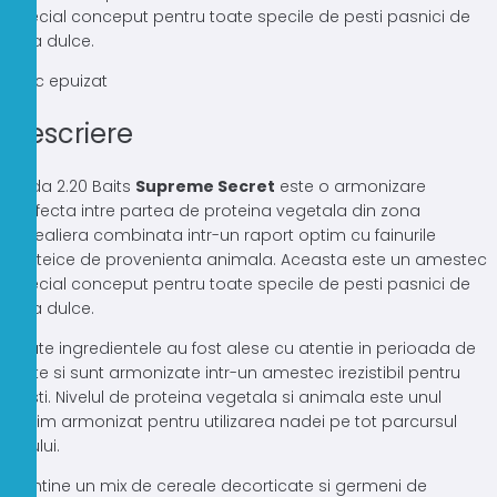
special conceput pentru toate specile de pesti pasnici de
apa dulce.
Stoc epuizat
Descriere
Nada 2.20 Baits
Supreme Secret
este o armonizare
perfecta intre partea de proteina vegetala din zona
cerealiera combinata intr-un raport optim cu fainurile
proteice de provenienta animala. Aceasta este un amestec
special conceput pentru toate specile de pesti pasnici de
apa dulce.
Toate ingredientele au fost alese cu atentie in perioada de
teste si sunt armonizate intr-un amestec irezistibil pentru
pesti. Nivelul de proteina vegetala si animala este unul
optim armonizat pentru utilizarea nadei pe tot parcursul
anului.
Contine un mix de cereale decorticate si germeni de