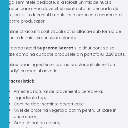
langa semintele dedicate, s-a folosit un mix de nuci si
samburi care si-au dovedit eficienta atat in perioada de
teste, cat si in decursul timpului prin experienta acumulata
de catre producator.
Contine atractanti atat vizuali cat si olfactivi sub forma de
granule de mici dimensiuni colorate.
In crearea nadei
Supreme Secret
s-a tinut cont sa se
poate combina cu toate produsele din portofoliul 2.20 Baits.
Contine doar ingrediente, arome si coloranti alimentari
„friendly” cu mediul acvatic.
Caracteristici:
Amestec natural de provenienta cerealiera;
Ingrediente top;
Contine doar seminte decorticate;
Nivel de proteina vegetala optim pentru utilizare in
orice sezon;
Grad ridicat de colare;