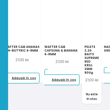
WAFTER C&B ANANAS
WAFTER C&B
PELETE
NAD
& N-BUTYRIC 6-8MM
CAPSUNA & BANANA
2.20
GRE
6-8MM
BAITS
SUPREME
27,00
lei
27,00
lei
RED
KRILL
2MM
800g
Adaugă în coș
Adaugă în coș
27,00
lei
Nu este
în stoc