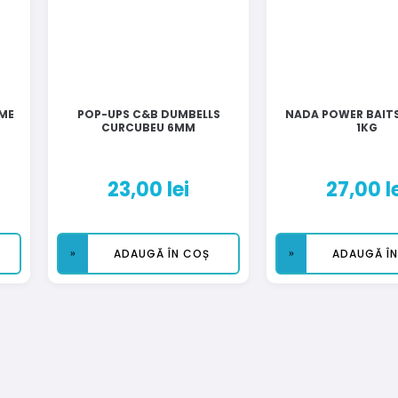
EME
POP-UPS C&B DUMBELLS
NADA POWER BAIT
CURCUBEU 6MM
1KG
23,00
lei
27,00
l
ADAUGĂ ÎN COȘ
ADAUGĂ Î