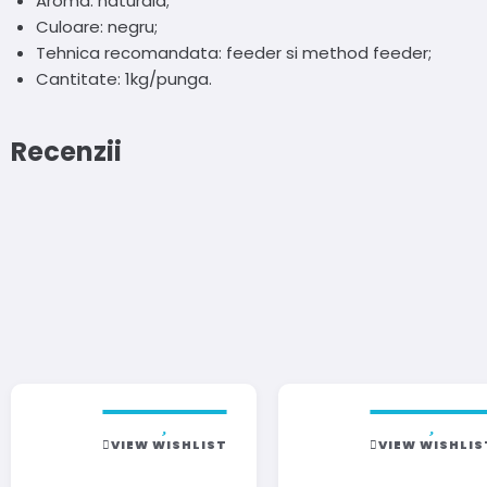
Aroma: naturala;
Culoare: negru;
Tehnica recomandata: feeder si method feeder;
Cantitate: 1kg/punga.
Recenzii
VIEW WISHLIST
VIEW WISHLIS