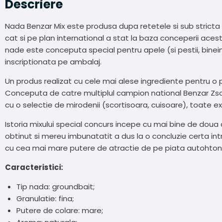
Descriere
Nada Benzar Mix este produsa dupa retetele si sub stricta s
cat si pe plan international a stat la baza conceperii ace
nade este conceputa special pentru apele (si pestii, binein
inscriptionata pe ambalaj.
Un produs realizat cu cele mai alese ingrediente pentru o 
Conceputa de catre multiplul campion national Benzar Zs
cu o selectie de mirodenii (scortisoara, cuisoare), toate ex
Istoria mixului special concurs incepe cu mai bine de doua
obtinut si mereu imbunatatit a dus la o concluzie certa int
cu cea mai mare putere de atractie de pe piata autohton
Caracteristici:
Tip nada: groundbait;
Granulatie: fina;
Putere de colare: mare;