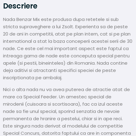
Descriere
Nada Benzar Mix este produsa dupa retetele si sub
stricta supraveghere a lui Zsolt. Experienta sa de peste
20 de ani in competitii, atat pe plan intern, cat si pe plan
international a stat la baza conceperii acestei serii de 30
nade. Ce este cel mai important aspect este faptul ca
intreaga gama de nade este conceputa special pentru
apele (si pestii, bineinteles) din Romania. Nada contine
deja aditivi si atractanti specifici speciei de peste
inscriptionata pe ambalaj.
Nici o alta nada nu va avea puterea de atractie atat de
mare ca Special Feeder. Un amestec special de
mirodenii (cuisoara si scortisoara), fac ca izul aceste
nade sa fie unul special, sporind senzatia de nevoie
permanenta de hranire a pestelui, chiar si in ape reci.
Este singura nada derivat al modelului de competitie
Special Concurs, datorita faptului ca are in componenta