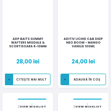
ADP BAITS GUMMY
ADITIV LICHID C&B DEEP
WAFTERS MIGDALE &
NEO BOOM - MANGO
SCORTISOARA 8-10MM
VANILIE 100ML
28,00
lei
24,00
lei
CITEȘTE MAI MULT
ADAUGĂ ÎN COȘ
VIEW WISHLIST
VIEW WISHLIST