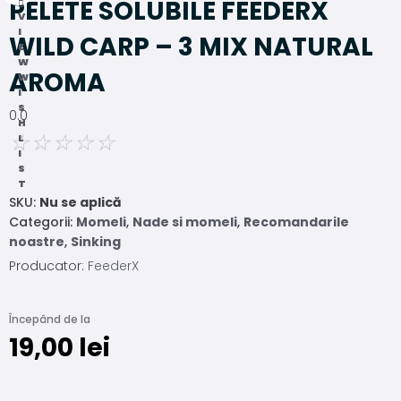
PELETE SOLUBILE FEEDERX
V
I
WILD CARP – 3 MIX NATURAL
E
W
AROMA
W
I
S
0.0
H
☆
☆
☆
☆
☆
L
I
S
T
SKU:
Nu se aplică
Categorii:
Momeli
,
Nade si momeli
,
Recomandarile
noastre
,
Sinking
Producator:
FeederX
Începând de la
19,00
lei