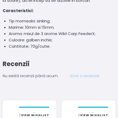
la soare), altfel incep sa se dizolve in borcan.
Caracteristici:
Tip momeala: sinking;
Marime: 10mm si 15mm;
Aroma: mixul de 3 arome Wild Carp FeederX;
Culoare: galben inchis;
Cantitate: 70g/cutie.
Recenzii
Nu există recenzii până acum.
Scrie o recenzie
VIEW WISHLIST
VIEW WISHLIST