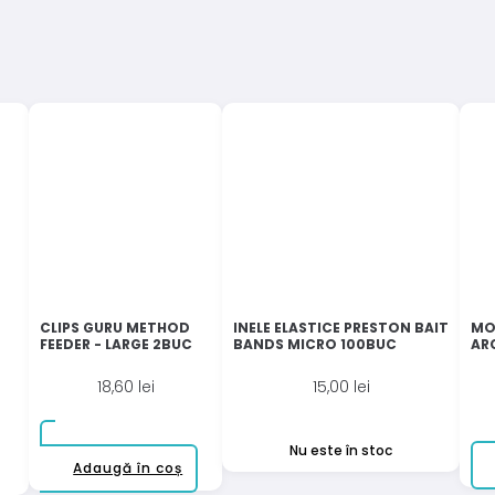
CLIPS GURU METHOD
INELE ELASTICE PRESTON BAIT
MO
FEEDER - LARGE 2BUC
BANDS MICRO 100BUC
AR
18,60
lei
15,00
lei
Nu este în stoc
Adaugă în coș
Acest
produs