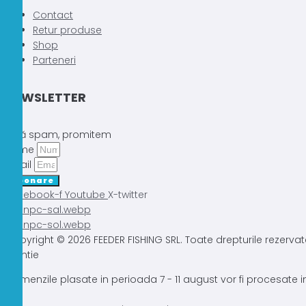
Contact
Retur produse
Shop
Parteneri
NEWSLETTER
Fără spam, promitem
Nume
Email
Abonare
Facebook-f
Youtube
X-twitter
Copyright © 2026 FEEDER FISHING SRL. Toate drepturile rezervat
Atentie
Comenzile plasate in perioada 7 - 11 august vor fi procesate