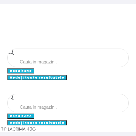
Search
...
Rezultate
Vedeți toate rezultatele
Search
...
Rezultate
Vedeți toate rezultatele
 TIP LACRIMA 40G