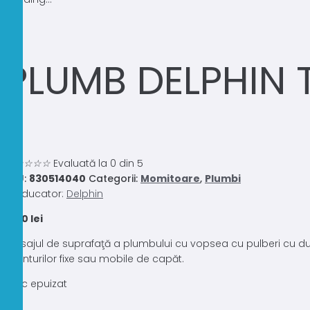
PLUMB DELPHIN 
0.0
☆
☆
☆
☆
☆
Evaluată la 0 din 5
SKU:
830514040
Categorii:
Momitoare
,
Plumbi
Producator:
Delphin
5,00
lei
Finisajul de suprafaţă a plumbului cu vopsea cu pulberi cu dura
monturilor fixe sau mobile de capăt.
Stoc epuizat