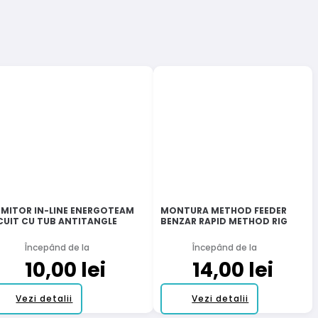
MITOR IN-LINE ENERGOTEAM
MONTURA METHOD FEEDER
CUIT CU TUB ANTITANGLE
BENZAR RAPID METHOD RIG
Începând de la
Începând de la
10,00
lei
14,00
lei
Acest
Acest
Vezi detalii
Vezi detalii
produs
produs