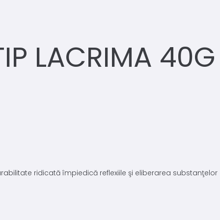
TIP LACRIMA 40G
bilitate ridicată împiedică reflexiile şi eliberarea substanţelo