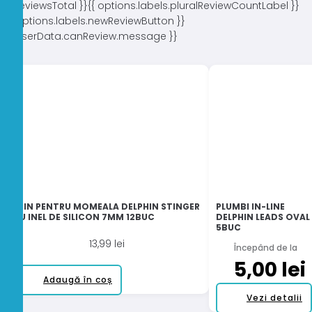
{{ reviewsTotal }}
{{ options.labels.pluralReviewCountLabel }}
{{ options.labels.newReviewButton }}
{{ userData.canReview.message }}
SPIN PENTRU MOMEALA DELPHIN STINGER
PLUMBI IN-LINE
CU INEL DE SILICON 7MM 12BUC
DELPHIN LEADS OVAL
5BUC
13,99
lei
Începând de la
5,00
lei
Adaugă în coș
Vezi detalii