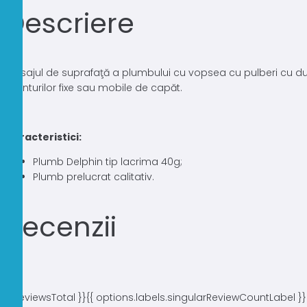
Descriere
Finisajul de suprafaţă a plumbului cu vopsea cu pulberi cu dura
monturilor fixe sau mobile de capăt.
Caracteristici:
Plumb Delphin tip lacrima 40g;
Plumb prelucrat calitativ.
Recenzii
{{ reviewsTotal }}
{{ options.labels.singularReviewCountLabel }}