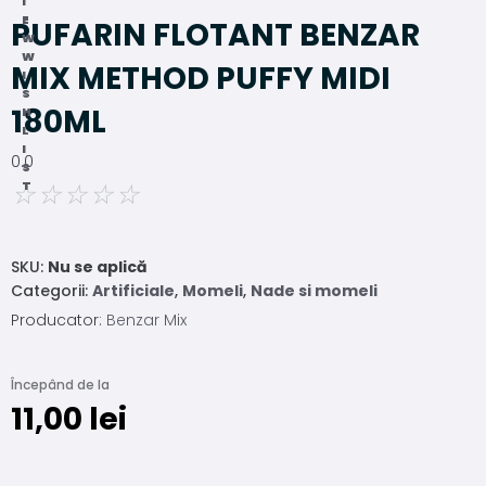
I
E
PUFARIN FLOTANT BENZAR
W
W
MIX METHOD PUFFY MIDI
I
S
180ML
H
L
I
0.0
S
☆
☆
☆
☆
☆
T
SKU:
Nu se aplică
Categorii:
Artificiale
,
Momeli
,
Nade si momeli
Producator:
Benzar Mix
Începând de la
11,00
lei