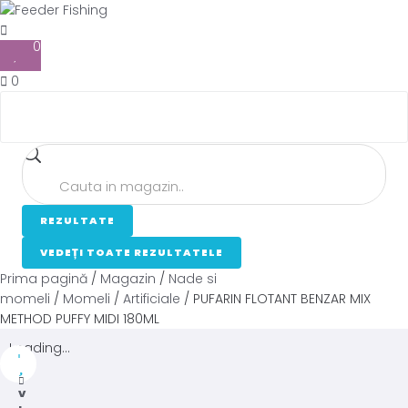
0
0
REZULTATE
VEDEȚI TOATE REZULTATELE
Prima pagină
/
Magazin
/
Nade si
momeli
/
Momeli
/
Artificiale
/ PUFARIN FLOTANT BENZAR MIX
METHOD PUFFY MIDI 180ML
Loading...
V