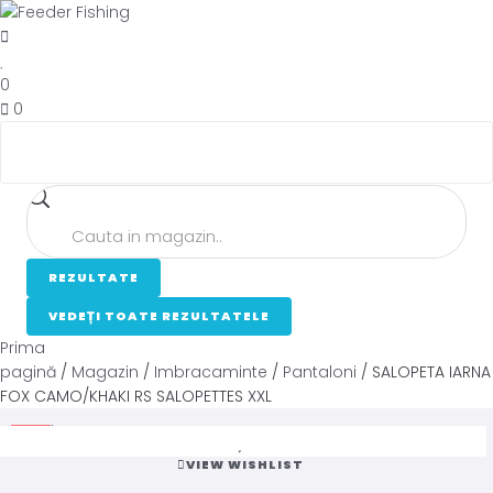
0
0
REZULTATE
VEDEȚI TOATE REZULTATELE
Prima
pagină
/
Magazin
/
Imbracaminte
/
Pantaloni
/ SALOPETA IARNA
FOX CAMO/KHAKI RS SALOPETTES XXL
Loading...
-43%
VIEW WISHLIST