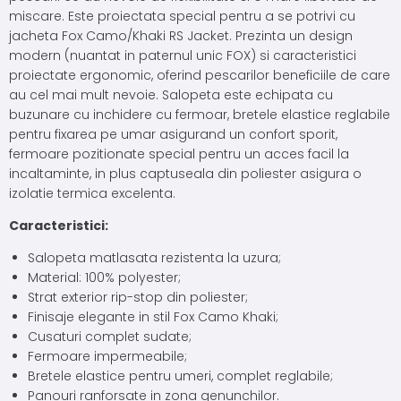
miscare. Este proiectata special pentru a se potrivi cu
jacheta Fox Camo/Khaki RS Jacket. Prezinta un design
modern (nuantat in paternul unic FOX) si caracteristici
proiectate ergonomic, oferind pescarilor beneficiile de care
au cel mai mult nevoie. Salopeta este echipata cu
buzunare cu inchidere cu fermoar, bretele elastice reglabile
pentru fixarea pe umar asigurand un confort sporit,
fermoare pozitionate special pentru un acces facil la
incaltaminte, in plus captuseala din poliester asigura o
izolatie termica excelenta.
Caracteristici:
Salopeta matlasata rezistenta la uzura;
Material: 100% polyester;
Strat exterior rip-stop din poliester;
Finisaje elegante in stil Fox Camo Khaki;
Cusaturi complet sudate;
Fermoare impermeabile;
Bretele elastice pentru umeri, complet reglabile;
Panouri ranforsate in zona genunchilor.