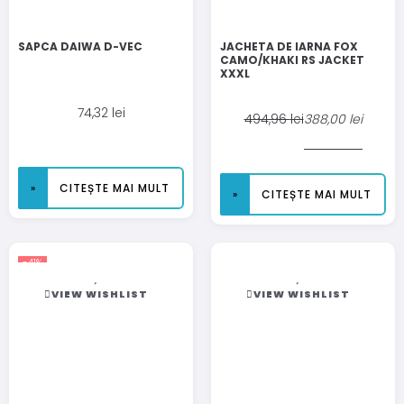
SAPCA DAIWA D-VEC
JACHETA DE IARNA FOX
CAMO/KHAKI RS JACKET
XXXL
74,32
lei
494,96
lei
388,00
lei
CITEȘTE MAI MULT
CITEȘTE MAI MULT
-41%
VIEW WISHLIST
VIEW WISHLIST