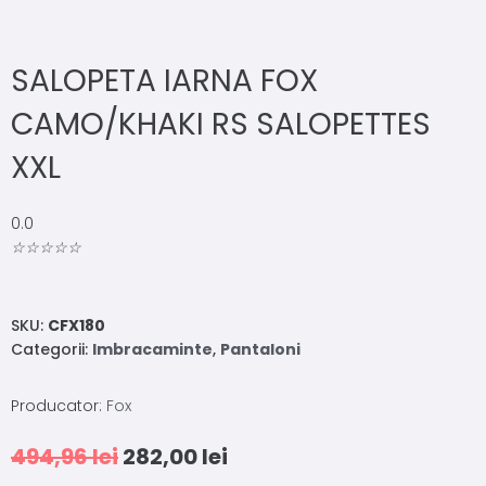
SALOPETA IARNA FOX
CAMO/KHAKI RS SALOPETTES
XXL
0.0
☆
☆
☆
☆
☆
SKU:
CFX180
Categorii:
Imbracaminte
,
Pantaloni
Producator:
Fox
494,96
lei
282,00
lei