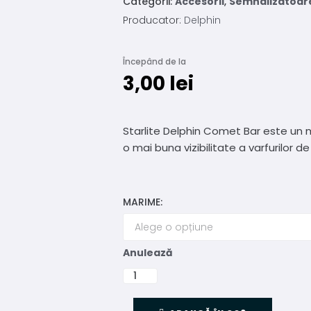
Categorii:
Accesorii
,
Semnalizatoar
Producator:
Delphin
Începând de la
3,00
lei
Starlite Delphin Comet Bar este un m
o mai buna vizibilitate a varfurilor 
MARIME:
Anulează