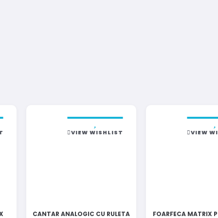
T
VIEW WISHLIST
VIEW W
X
CANTAR ANALOGIC CU RULETA
FOARFECA MATRIX P