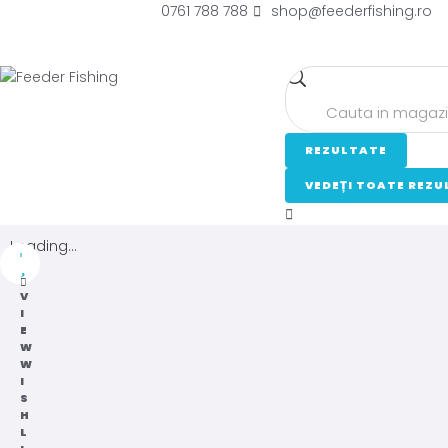
0761 788 788
shop@feederfishing.ro
REZULTATE
VEDEȚI TOATE REZU
Loading...
V
I
E
W
W
I
S
H
L