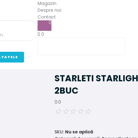
Magazin
Despre noi
Contact
0
0
LTATELE
STARLETI STARLIG
2BUC
0.0
☆
☆
☆
☆
☆
SKU:
Nu se aplică