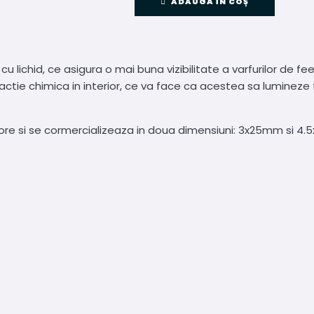
ADAUGĂ ÎN COȘ
 lichid, ce asigura o mai buna vizibilitate a varfurilor de f
ctie chimica in interior, ce va face ca acestea sa lumineze 
2 ore si se cormercializeaza in doua dimensiuni: 3x25mm si 4