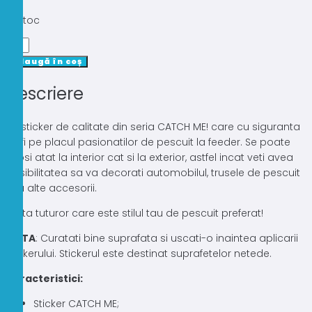
În stoc
Cantitate
STICKER
Adaugă în coș
DELPHIN
Descriere
CATCH
ME
-
Un sticker de calitate din seria CATCH ME! care cu siguranta
FEEDER
va fi pe placul pasionatilor de pescuit la feeder. Se poate
9X8CM
folosi atat la interior cat si la exterior, astfel incat veti avea
posibilitatea sa va decorati automobilul, trusele de pescuit
sau alte accesorii.
Arata tuturor care este stilul tau de pescuit preferat!
NOTA
: Curatati bine suprafata si uscati-o inaintea aplicarii
stickerului. Stickerul este destinat suprafetelor netede.
Caracteristici:
Sticker CATCH ME;