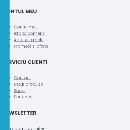
produsului.
CONTUL MEU
Contul meu
Istoric comenzi
Adresele mele
Promotii si oferte
SERVICIU CLIENTI
Contact
Retur produse
Shop
Parteneri
NEWSLETTER
Fără spam, promitem