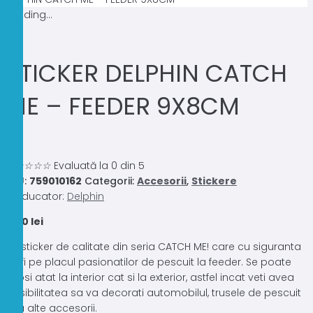
Loading...
STICKER DELPHIN CATCH
ME – FEEDER 9X8CM
0.0
☆
☆
☆
☆
☆
Evaluată la 0 din 5
SKU:
759010162
Categorii:
Accesorii
,
Stickere
Producator:
Delphin
6,00
lei
Un sticker de calitate din seria CATCH ME! care cu siguranta
va fi pe placul pasionatilor de pescuit la feeder. Se poate
folosi atat la interior cat si la exterior, astfel incat veti avea
posibilitatea sa va decorati automobilul, trusele de pescuit
sau alte accesorii.