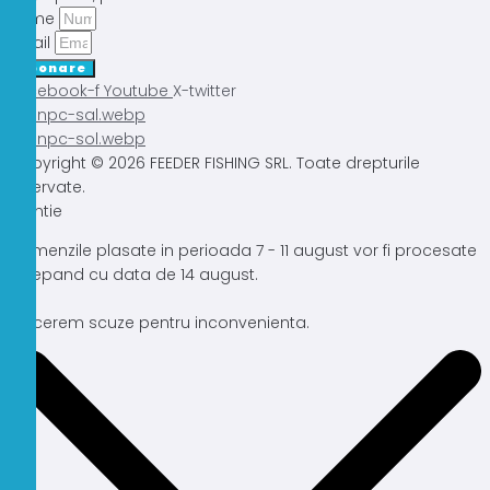
Nume
Email
Abonare
Facebook-f
Youtube
X-twitter
Copyright © 2026 FEEDER FISHING SRL. Toate drepturile
rezervate.
Atentie
Comenzile plasate in perioada 7 - 11 august vor fi procesate
incepand cu data de 14 august.
Ne cerem scuze pentru inconvenienta.