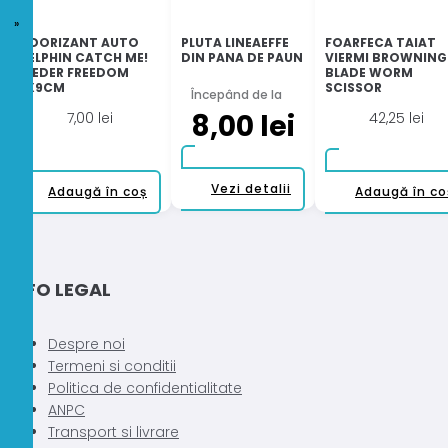
ODORIZANT AUTO
PLUTA LINEAEFFE
FOARFECA TAIAT
DELPHIN CATCH ME!
DIN PANA DE PAUN
VIERMI BROWNING
FEEDER FREEDOM
BLADE WORM
8X9CM
SCISSOR
Începând de la
8,00
lei
7,00
lei
42,25
lei
Acest
Vezi detalii
Adaugă în coș
Adaugă în co
produs
are
mai
multe
INFO LEGAL
variații.
Opțiunile
pot
Despre noi
fi
Termeni si conditii
alese
Politica de confidentialitate
în
ANPC
pagina
Transport si livrare