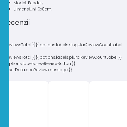
Model: Feeder;
Dimensiuni: 9x8cm.
Recenzii
{{ reviewsTotal }}
{{ options.labels.singularReviewCountLabel
}}
{{ reviewsTotal }}
{{ options.labels.pluralReviewCountLabel }}
{{ options.labels.newReviewButton }}
{{ userData.canReview.message }}