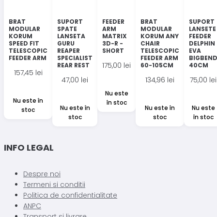
BRAT
SUPORT
FEEDER
BRAT
SUPORT
MODULAR
SPATE
ARM
MODULAR
LANSETE
KORUM
LANSETA
MATRIX
KORUM ANY
FEEDER
SPEED FIT
GURU
3D-R -
CHAIR
DELPHIN
TELESCOPIC
REAPER
SHORT
TELESCOPIC
EVA
FEEDER ARM
SPECIALIST
FEEDER ARM
BIGBEN
175,00
lei
REAR REST
60-105CM
40CM
157,45
lei
47,00
lei
134,96
lei
75,00
lei
Nu este
Nu este în
în stoc
Nu este în
Nu este în
Nu este
stoc
stoc
stoc
în stoc
INFO LEGAL
Despre noi
Termeni si conditii
Politica de confidentialitate
ANPC
Transport si livrare