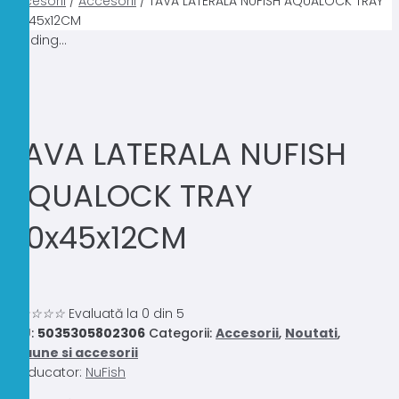
accesorii
/
Accesorii
/ TAVA LATERALA NUFISH AQUALOCK TRAY
60x45x12CM
Loading...
TAVA LATERALA NUFISH
AQUALOCK TRAY
60x45x12CM
0.0
☆
☆
☆
☆
☆
Evaluată la 0 din 5
SKU:
5035305802306
Categorii:
Accesorii
,
Noutati
,
Scaune si accesorii
Producator:
NuFish