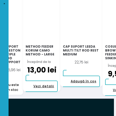
SUPORT
METHOD FEEDER
CAP SUPORT LEEDA
COSU
PRESTON
KORUM CAMO
MULTI TILT ROD REST
BROW
TRIPLE
METHOD - LARGE
MEDIUM
FEEDE
ROD
SINKI
Începând de la
22,75
lei
SUPPORT
Înce
13,00
lei
125,96
lei
9
Adaugă în coș
Nu este
Acest
Vezi detalii
în stoc
V
produs
are
mai
multe
variații.