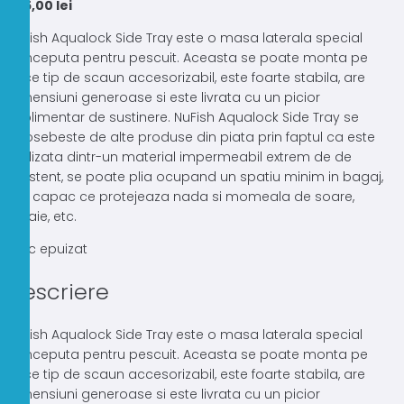
795,00
lei
NuFish Aqualock Side Tray
este o masa laterala special
conceputa pentru pescuit. Aceasta se poate monta pe
orice tip de scaun accesorizabil, este foarte stabila, are
dimensiuni generoase si este livrata cu un picior
suplimentar de sustinere. NuFish Aqualock Side Tray se
deosebeste de alte produse din piata prin faptul ca este
realizata dintr-un material impermeabil extrem de de
rezistent, se poate plia ocupand un spatiu minim in bagaj,
are capac ce protejeaza nada si momeala de soare,
ploaie, etc.
Stoc epuizat
Descriere
NuFish Aqualock Side Tray
este o masa laterala special
conceputa pentru pescuit. Aceasta se poate monta pe
orice tip de scaun accesorizabil, este foarte stabila, are
dimensiuni generoase si este livrata cu un picior