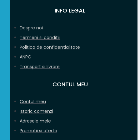
Opțiunile
INFO LEGAL
pot
fi
alese
Despre noi
în
Termeni si conditii
pagina
produsului.
Politica de confidentialitate
ANPC
Transport si livrare
CONTUL MEU
Contul meu
Istoric comenzi
Adresele mele
Promotii si oferte