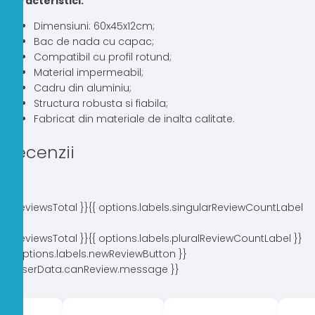
Caracteristici:
Dimensiuni: 60x45x12cm;
Bac de nada cu capac;
Compatibil cu profil rotund;
Material impermeabil;
Cadru din aluminiu;
Structura robusta si fiabila;
Fabricat din materiale de inalta calitate.
Recenzii
{{ reviewsTotal }}
{{ options.labels.singularReviewCountLabel
}}
{{ reviewsTotal }}
{{ options.labels.pluralReviewCountLabel }}
{{ options.labels.newReviewButton }}
{{ userData.canReview.message }}