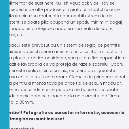
suplimentar de sustinere. NuFish Aqualock Side Tray se
deosebeste de alte produse din piata prin faptul ca este
realizata dintr-un material impermeabil extrem de de
rezistent, se poate plia ocupand un spatiu minim in bagaj,
are capac ce protejeaza nada si momeala de soare,
ploaie, etc.
Capacul este prevazut cu un sistem de reglaj ce permite
inchidere si deschiderea acesteia cu usurinta in situatia in
cara ploua si dorim inchiderea, sau putem fixa capacul intr-
o pozitie favorabila ce va proteja de razele soarelui. Cadrul
mesei este realizat din aluminiu, ce ofera atat greutate
redusa cat si o rezistenta mare. Clemele de prindere se pot
glisa pentru a monta tava pe orice tip de scaun modular.
Sistemul de prindere este pe baza de bucse si se poate
prinde pe picioare ce pleaca de la un diametru de 19mm
pana la 36mm.
Atentie!! Fotografie cu caracter informativ, accesorile
din imagine nu sunt incluse!