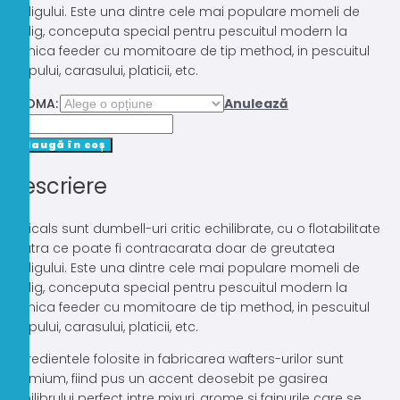
carligului. Este una dintre cele mai populare momeli de
carlig, conceputa special pentru pescuitul modern la
tehnica feeder cu momitoare de tip method, in pescuitul
crapului, carasului, platicii, etc.
AROMA:
Anulează
Cantitate
WAFTER
Adaugă în coș
BAIT-
Descriere
TECH
CRITICALS
5MM
Criticals sunt dumbell-uri critic echilibrate, cu o flotabilitate
neutra ce poate fi contracarata doar de greutatea
carligului. Este una dintre cele mai populare momeli de
carlig, conceputa special pentru pescuitul modern la
tehnica feeder cu momitoare de tip method, in pescuitul
crapului, carasului, platicii, etc.
Ingredientele folosite in fabricarea wafters-urilor sunt
premium, fiind pus un accent deosebit pe gasirea
echilibrului perfect intre mixuri, arome si fainurile care se