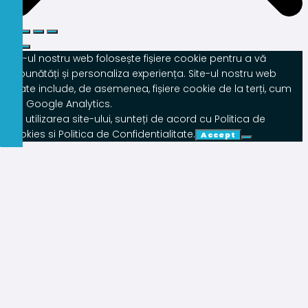
Site-ul nostru web folosește fișiere cookie pentru a vă
îmbunătăți și personaliza experiența. Site-ul nostru web
poate include, de asemenea, fișiere cookie de la terți, cum
ar fi Google Analytics.
Prin utilizarea site-ului, sunteți de acord cu Politica de
Cookies si Politica de Confidentialitate.
Accept