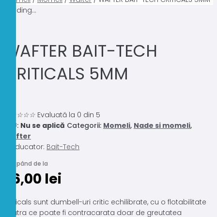
Loading...
WAFTER BAIT-TECH
CRITICALS 5MM
0.0
☆
☆
☆
☆
☆
Evaluată la 0 din 5
SKU:
Nu se aplică
Categorii:
Momeli
,
Nade si momeli
,
Wafter
Producator:
Bait-Tech
Începând de la
26,00
lei
Criticals sunt dumbell-uri critic echilibrate, cu o flotabilitate
neutra ce poate fi contracarata doar de greutatea