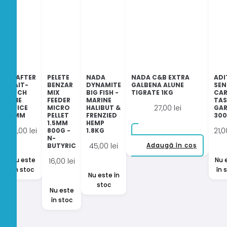
WAFTER
PELETE
NADA
NADA C&B EXTRA
ADI
BAIT-
BENZAR
DYNAMITE
GALBENA ALUNE
SEN
TECH
MIX
BIG FISH -
TIGRATE 1KG
CAR
THE
FEEDER
MARINE
TAS
27,00
lei
JUICE
MICRO
HALIBUT &
GAR
8MM
PELLET
FRENZIED
30
1.5MM
HEMP
32,00
lei
21,
800G -
1.8KG
N-
45,00
lei
Adaugă în coș
BUTYRIC
Nu este
Nu 
16,00
lei
în stoc
în 
Nu este în
stoc
Nu este
în stoc