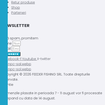
Retur produse
Shop
Parteneri
NEWSLETTER
Fără spam, promitem
Nume
Email
Abonare
Facebook-f
Youtube
X-twitter
Copyright © 2026 FEEDER FISHING SRL. Toate drepturile
rezervate.
Atentie
Comenzile plasate in perioada 7 - 11 august vor fi procesate
incepand cu data de 14 august.