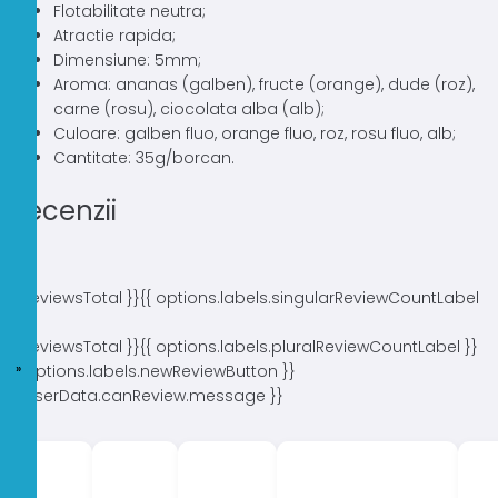
Flotabilitate neutra;
Atractie rapida;
Dimensiune: 5mm;
Aroma: ananas (galben), fructe (orange), dude (roz),
carne (rosu), ciocolata alba (alb);
Culoare: galben fluo, orange fluo, roz, rosu fluo, alb;
Cantitate: 35g/borcan.
Recenzii
{{ reviewsTotal }}
{{ options.labels.singularReviewCountLabel
}}
{{ reviewsTotal }}
{{ options.labels.pluralReviewCountLabel }}
{{ options.labels.newReviewButton }}
{{ userData.canReview.message }}