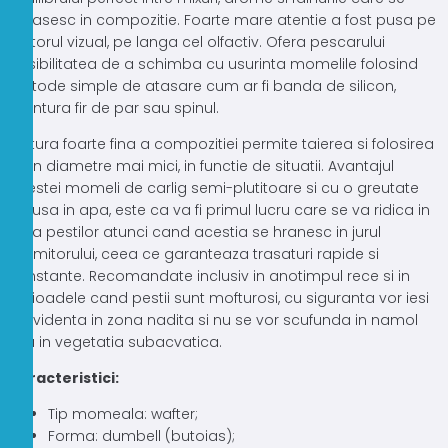
regasesc in compozitie. Foarte mare atentie a fost pusa pe
factorul vizual, pe langa cel olfactiv. Ofera pescarului
posibilitatea de a schimba cu usurinta momelile folosind
metode simple de atasare cum ar fi banda de silicon,
montura fir de par sau spinul.
Textura foarte fina a compozitiei permite taierea si folosirea
lor in diametre mai mici, in functie de situatii. Avantajul
acestei momeli de carlig semi-plutitoare si cu o greutate
redusa in apa, este ca va fi primul lucru care se va ridica in
gura pestilor atunci cand acestia se hranesc in jurul
momitorului, ceea ce garanteaza trasaturi rapide si
constante. Recomandate inclusiv in anotimpul rece si in
perioadele cand pestii sunt mofturosi, cu siguranta vor iesi
in evidenta in zona nadita si nu se vor scufunda in namol
sau in vegetatia subacvatica.
Caracteristici:
Tip momeala: wafter;
Forma: dumbell (butoias);