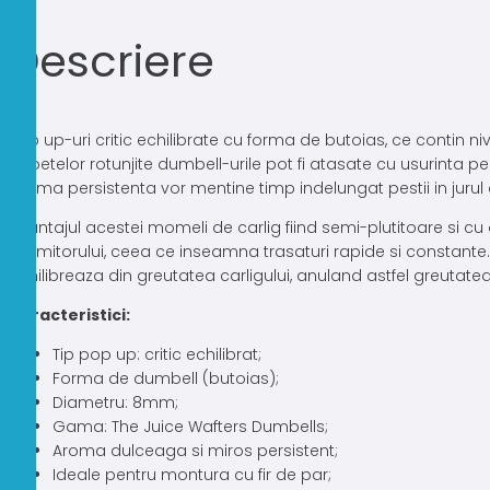
Descriere
Pop up-uri critic echilibrate cu forma de butoias, ce contin nive
capetelor rotunjite dumbell-urile pot fi atasate cu usurinta pe
aroma persistenta vor mentine timp indelungat pestii in jurul c
Avantajul acestei momeli de carlig fiind semi-plutitoare si cu 
momitorului, ceea ce inseamna trasaturi rapide si constante. I
echilibreaza din greutatea carligului, anuland astfel greutate
Caracteristici:
Tip pop up: critic echilibrat;
Forma de dumbell (butoias);
Diametru: 8mm;
Gama: The Juice Wafters Dumbells;
Aroma dulceaga si miros persistent;
Ideale pentru montura cu fir de par;