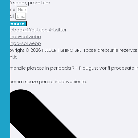
Fără spam, promitem
Nume
Email
Abonare
Facebook-f
Youtube
X-twitter
Copyright © 2026 FEEDER FISHING SRL. Toate drepturile rezervat
Atentie
Comenzile plasate in perioada 7 - 11 august vor fi procesate
Ne cerem scuze pentru inconvenienta.