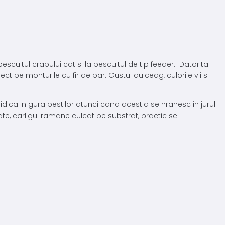
pescuitul crapului cat si la pescuitul de tip feeder. Datorita
 pe monturile cu fir de par. Gustul dulceag, culorile vii si
idica in gura pestilor atunci cand acestia se hranesc in jurul
te, carligul ramane culcat pe substrat, practic se