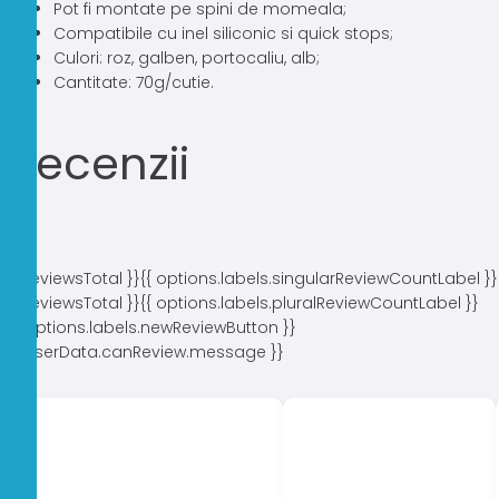
Pot fi montate pe spini de momeala;
Compatibile cu inel siliconic si quick stops;
Culori: roz, galben, portocaliu, alb;
Cantitate: 70g/cutie.
Recenzii
{{ reviewsTotal }}
{{ options.labels.singularReviewCountLabel }}
{{ reviewsTotal }}
{{ options.labels.pluralReviewCountLabel }}
{{ options.labels.newReviewButton }}
{{ userData.canReview.message }}