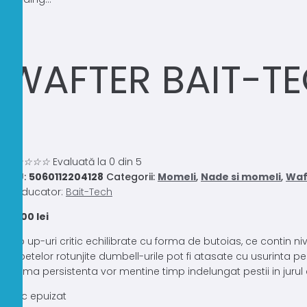
WAFTER BAIT-TE
0.0
☆
☆
☆
☆
☆
Evaluată la 0 din 5
SKU:
5060112204128
Categorii:
Momeli
,
Nade si momeli
,
Waf
Producator:
Bait-Tech
32,00
lei
Pop up-uri critic echilibrate cu forma de butoias, ce contin nive
capetelor rotunjite dumbell-urile pot fi atasate cu usurinta pe
aroma persistenta vor mentine timp indelungat pestii in jurul c
Stoc epuizat