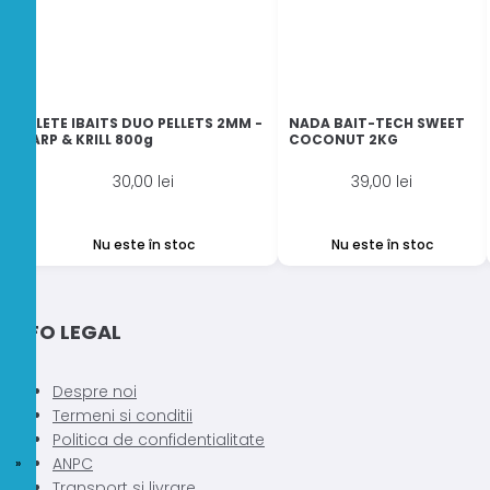
PELETE IBAITS DUO PELLETS 2MM -
NADA BAIT-TECH SWEET
CARP & KRILL 800g
COCONUT 2KG
30,00
lei
39,00
lei
Nu este în stoc
Nu este în stoc
INFO LEGAL
Despre noi
Termeni si conditii
Politica de confidentialitate
ANPC
Transport si livrare