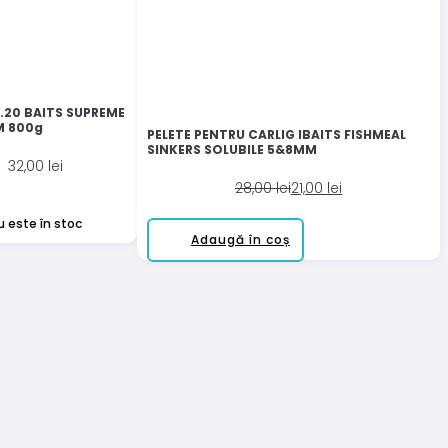
2.20 BAITS SUPREME
M 800g
PELETE PENTRU CARLIG IBAITS FISHMEAL
SINKERS SOLUBILE 5&8MM
32,00
lei
Prețul
Prețul
28,00
lei
21,00
lei
inițial
curent
u este în stoc
a
este:
Adaugă în coș
fost:
21,00 lei.
28,00 lei.