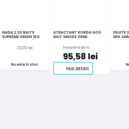
NADA 2.20 BAITS
ATRACTANT KORDA GOO
PELETE 
SUPREME GREEN 1KG
BAIT SMOKE 115ML
MIX 2M
22,00
lei
Începând de la
95,58
lei
Nu este în stoc
N
Acest
Vezi detalii
produs
are
mai
multe
variații.
Opțiunile
pot
fi
alese