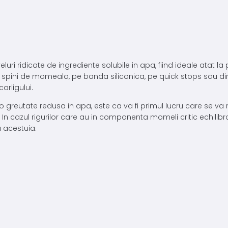
luri ridicate de ingrediente solubile in apa, fiind ideale atat la 
 spini de momeala, pe banda siliconica, pe quick stops sau direct
arligului.
o greutate redusa in apa, este ca va fi primul lucru care se va r
n cazul rigurilor care au in componenta momeli critic echilibra
a acestuia.