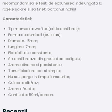
recomandam sa le feriti de expunerea indelungata la
razele solare si sa tineti borcanul inchis!
Caracteristici:
Tip momeala: wafter (critic echilibrat);
Forma de dumbell (butoias);
Diametru: 5mm;
Lungime: 7mm;
Flotabilitate constanta;
Se echilibreaza din greutatea carligului;
Arome diverse si persistente;
Tonuri bicolore cat si simple;
Nu se sparge in timpul lanseurilor;
Culoare: alb/roz;
Aroma: fructe;
Cantitate: 50ml/borcan.
Recenzii