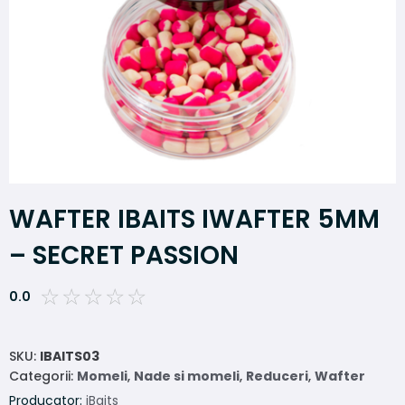
WAFTER IBAITS IWAFTER 5MM
– SECRET PASSION
☆
☆
☆
☆
☆
0.0
SKU:
IBAITS03
Categorii:
Momeli
,
Nade si momeli
,
Reduceri
,
Wafter
Producator:
iBaits