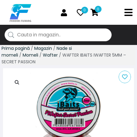
0
0
Prima pagină
/
Magazin
/
Nade si
momeli
/
Momeli
/
Wafter
/ WAFTER IBAITS IWAFTER 5MM –
SECRET PASSION