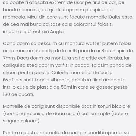
sa poate fi atasata extrem de usor pe firul de par, pe
banda siliconica, pe quick stops sau pe spinul de
momeala. Mixul din care sunt facute momelile iBaits este
de cea mai buna calitate ca si colorantul folosit,
importate direct din Anglia.
Cand dorim sa pescuim cu montura wafter putem folosi
orice marime de carlig de la nr.16 pana la nr.8 si un spin de
7mm. Daca dorim ca montura sa fie critic echilibrata, iar
carligul sa stea doar in varf si in coada, folosim banda de
silicon pentru pelete. Culorile momelilor de carlig
iWafters sunt foarte vibrante, acestea fiind ambalate
intr-o cutie de plastic de 50ml in care se gasesc peste
130 de bucati.
Momelile de carlig sunt disponibile atat in tonuri bicolore
(combinatia unica de doua culori) cat si simple (doar o
singura culoare).
Pentru a pastra momelile de carlig in conditii optime, va