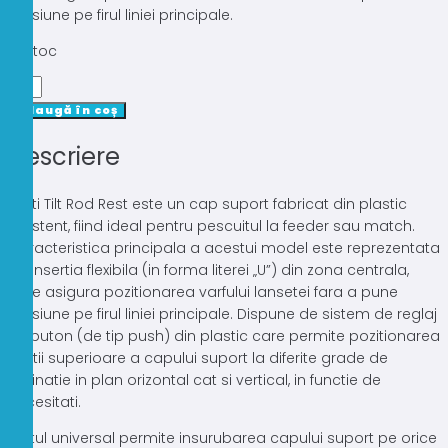
presiune pe firul liniei principale.
În stoc
Cantitate
CAP
Adaugă în coș
SUPORT
Descriere
LEEDA
MULTI
TILT
Multi Tilt Rod Rest este un cap suport fabricat din plastic
ROD
rezistent, fiind ideal pentru pescuitul la feeder sau match.
REST
Caracteristica principala a acestui model este reprezentata
LARGE
de insertia flexibila (in forma literei „U”) din zona centrala,
care asigura pozitionarea varfului lansetei fara a pune
presiune pe firul liniei principale. Dispune de sistem de reglaj
cu buton (de tip push) din plastic care permite pozitionarea
partii superioare a capului suport la diferite grade de
inclinatie in plan orizontal cat si vertical, in functie de
necesitati.
Filetul universal permite insurubarea capului suport pe orice