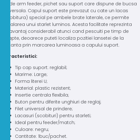
tip de arm feeder, pichet sau suport care dispune de bucsa
universala. Capul suport este prevazut cu cate un lacas
(scobitura) special pe ambele brate laterale, ce permite
instalarea unui starlet luminos. Acesta facilitate reprezinta
un avantaj considerabil atunci cand pescuiti pe timp de
noapte, deoarece puteti localiza pozitiei lansetei de la
distanta prin marcarea luminoasa a capului suport.
Caracteristici:
Tip cap suport: reglabil;
Marime: Large;
Forma literei U;
Material: plastic rezistent;
Insertie centrala flexibila;
Buton pentru diferite unghiuri de reglaj;
Filet universal de prindere;
Lacasuri (scobituri) pentru starleti;
Ideal pentru feeder/match;
Culoare: negru;
Cantitate: 1buc/pachet.