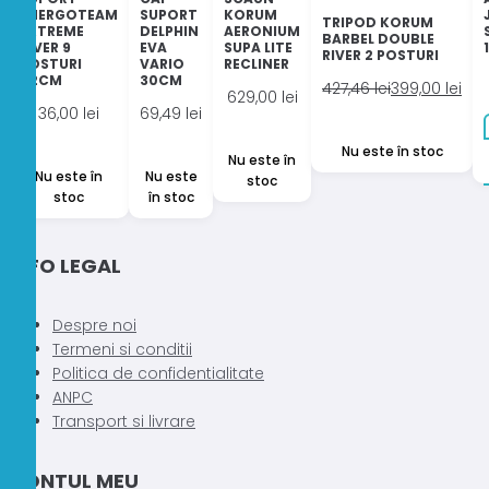
ENERGOTEAM
SUPORT
KORUM
TRIPOD KORUM
EXTREME
DELPHIN
AERONIUM
BARBEL DOUBLE
RIVER 9
EVA
SUPA LITE
RIVER 2 POSTURI
POSTURI
VARIO
RECLINER
42CM
30CM
Prețul
Prețul
427,46
lei
399,00
lei
629,00
lei
inițial
curent
36,00
lei
69,49
lei
a
este:
Nu este în stoc
fost:
399,00 lei.
Nu este în
Nu este în
Nu este
stoc
427,46 lei.
stoc
în stoc
INFO LEGAL
Despre noi
Termeni si conditii
Politica de confidentialitate
ANPC
Transport si livrare
CONTUL MEU