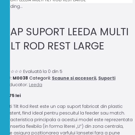
Loading...
CAP SUPORT LEEDA MULTI
TILT ROD REST LARGE
0.0
☆
☆
☆
☆
☆
Evaluată la 0 din 5
SKU:
M0038
Categorii:
Scaune si accesorii
,
Suporti
Producator:
Leeda
22,75
lei
Multi Tilt Rod Rest este un cap suport fabricat din plastic
rezistent, fiind ideal pentru pescuitul la feeder sau match.
Caracteristica principala a acestui model este reprezentata
de insertia flexibila (in forma literei „U”) din zona centrala,
care asigura pozitionarea varfului lansetei fara a pune