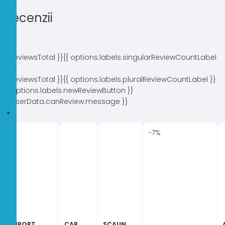
Recenzii
{{ reviewsTotal }}
{{ options.labels.singularReviewCountLabel
}}
{{ reviewsTotal }}
{{ options.labels.pluralReviewCountLabel }}
{{ options.labels.newReviewButton }}
{{ userData.canReview.message }}
-7%
SUPORT
CAP
SCAUN