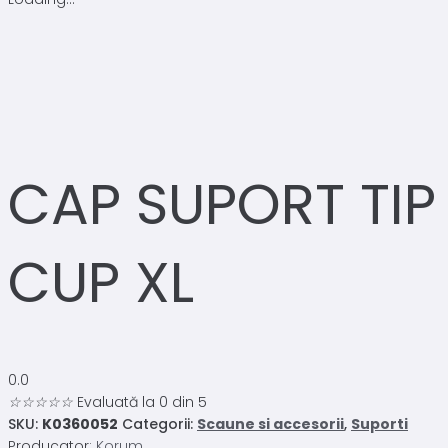
CAP SUPORT TIP
CUP XL
0.0
☆
☆
☆
☆
☆
Evaluată la 0 din 5
SKU:
K0360052
Categorii:
Scaune si accesorii
,
Suporti
Producator:
Korum