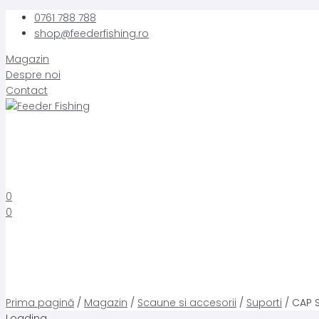
Skip
0761 788 788
to
shop@feederfishing.ro
content
Magazin
Despre noi
Contact
0
0
Prima pagină
/
Magazin
/
Scaune si accesorii
/
Suporti
/ CAP 
Loading...