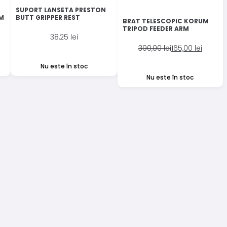
SUPORT LANSETA PRESTON
CM
BUTT GRIPPER REST
BRAT TELESCOPIC KORUM
TRIPOD FEEDER ARM
38,25
lei
Prețul
Prețul
390,00
lei
165,00
lei
inițial
curent
Nu este în stoc
a
este:
Nu este în stoc
fost:
165,00 lei.
390,00 lei.