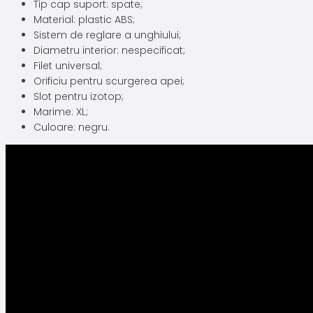
Tip cap suport: spate;
Material: plastic ABS;
Sistem de reglare a unghiului;
Diametru interior: nespecificat;
Filet universal;
Orificiu pentru scurgerea apei;
Slot pentru izotop;
Marime: XL;
Culoare: negru.