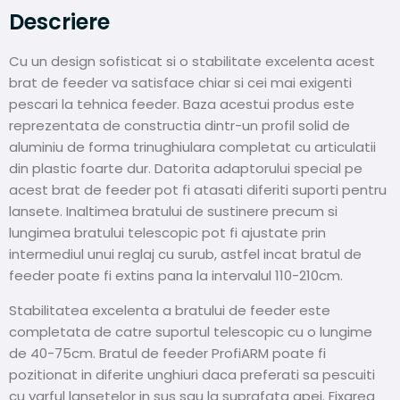
Descriere
Cu un design sofisticat si o stabilitate excelenta acest
brat de feeder va satisface chiar si cei mai exigenti
pescari la tehnica feeder. Baza acestui produs este
reprezentata de constructia dintr-un profil solid de
aluminiu de forma trinughiulara completat cu articulatii
din plastic foarte dur. Datorita adaptorului special pe
acest brat de feeder pot fi atasati diferiti suporti pentru
lansete. Inaltimea bratului de sustinere precum si
lungimea bratului telescopic pot fi ajustate prin
intermediul unui reglaj cu surub, astfel incat bratul de
feeder poate fi extins pana la intervalul 110-210cm.
Stabilitatea excelenta a bratului de feeder este
completata de catre suportul telescopic cu o lungime
de 40-75cm. Bratul de feeder ProfiARM poate fi
pozitionat in diferite unghiuri daca preferati sa pescuiti
cu varful lansetelor in sus sau la suprafata apei. Fixarea