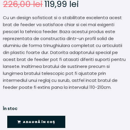
226,00
lei
119,99
lei
Cu un design sofisticat si o stabilitate excelenta acest
brat de feeder va satisface chiar si cei mai exigenti
pescari la tehnica feeder. Baza acestui produs este
reprezentata de constructia dintr-un profil solid de
aluminiu de forma trinughiulara completat cu articulatii
din plastic foarte dur. Datorita adaptorului special pe
acest brat de feeder pot fi atasati diferiti suporti pentru
lansete. Inaltimea bratului de sustinere precum si
lungimea bratului telescopic pot fi ajustate prin
intermediul unui reglaj cu surub, astfel incat bratul de
feeder poate fi extins pana la intervalul 110-210cm.
În stoc
ADAUGĂ ÎN COȘ