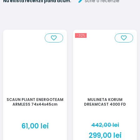
Nu există recenzii până acum.
Scrie o recenzie
-32%
SCAUN PLIANT ENERGOTEAM
MULINETA KORUM
ARMLESS 74x44x45cm
DREAMCAST 4000 FD
442,00
lei
61,00
lei
299,00
lei