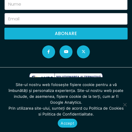
ABONARE
Site-ul nostru web folosește fișiere cookie pentru a vă
îmbunătăți și personaliza experiența. Site-ul nostru web poate
include, de asemenea, fișiere cookie de la terți, cum ar fi
Google Analytics.
Prin utilizarea site-ului, sunteți de acord cu Politica de Cookies
si Politica de Confidentialitate.
Copyright © 2026 FEEDER FISHING SRL. Toate drepturile rezervate.
Accept